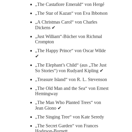
„The Castafiore Emerald“ von Hergé
„The Star of Kazan“ von Eva Ibbotson
„A Christmas Carol“ von Charles
Dickens ✔
„Just William“-Bücher von Richmal
Crompton
„The Happy Prince“ von Oscar Wilde
✔
„The Elephant’s Child“ (aus „The Just
So Stories“) von Rudyard Kipling ✔
„Treasure Island“ von R. L. Stevenson
„The Old Man and the Sea“ von Ernest
Hemingway
„The Man Who Planted Trees“ von
Jean Giono ✔
„The Singing Tree“ von Kate Seredy
„The Secret Garden“ von Frances
Hodgson-Burnett