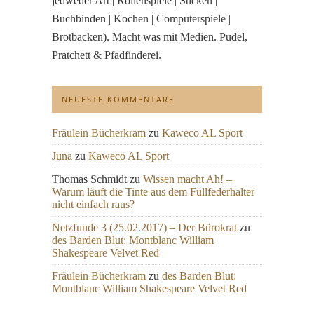
jedweder Art | Rollenspiele | Sticken |
Buchbinden | Kochen | Computerspiele |
Brotbacken). Macht was mit Medien. Pudel,
Pratchett & Pfadfinderei.
NEUESTE KOMMENTARE
Fräulein Bücherkram
zu
Kaweco AL Sport
Juna
zu
Kaweco AL Sport
Thomas Schmidt
zu
Wissen macht Ah! –
Warum läuft die Tinte aus dem Füllfederhalter
nicht einfach raus?
Netzfunde 3 (25.02.2017) – Der Bürokrat
zu
des Barden Blut: Montblanc William
Shakespeare Velvet Red
Fräulein Bücherkram
zu
des Barden Blut:
Montblanc William Shakespeare Velvet Red