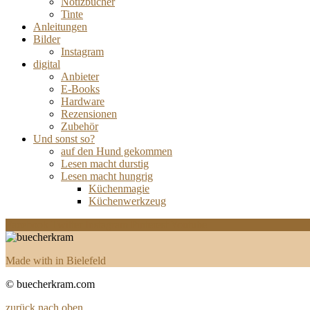
Notizbücher
Tinte
Anleitungen
Bilder
Instagram
digital
Anbieter
E-Books
Hardware
Rezensionen
Zubehör
Und sonst so?
auf den Hund gekommen
Lesen macht durstig
Lesen macht hungrig
Küchenmagie
Küchenwerkzeug
Facebook
Twitter
Instagram
Pinterest
Youtube
Made with
in Bielefeld
© buecherkram.com
zurück nach oben