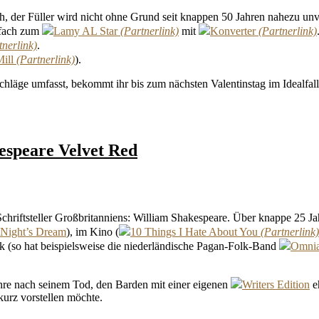
h, der Füller wird nicht ohne Grund seit knappen 50 Jahren nahezu unv
nfach zum
Lamy AL Star
mit
Konverter
.
ill
).
läge umfasst, bekommt ihr bis zum nächsten Valentinstag im Idealfall
espeare Velvet Red
hriftsteller Großbritanniens: William Shakespeare. Über knappe 25 Jah
Night’s Dream
), im Kino (
10 Things I Hate About You
k (so hat beispielsweise die niederländische Pagan-Folk-Band
Omni
hre nach seinem Tod, den Barden mit einer eigenen
Writers Edition
eh
kurz vorstellen möchte.