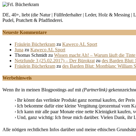
DE, 40+, liebt (die Natur | Füllfederhalter | Leder, Holz & Messing 
Pudel, Pratchett & Pfadfinderei.
Neueste Kommentare
Fräulein Bücherkram
zu
Kaweco AL Sport
Juna
zu
Kaweco AL Sport
Thomas Schmidt
zu
Wissen macht Ah! – Warum läuft die Tinte 
Netzfunde 3 (25.02.2017) – Der Bürokrat
zu
des Barden Blut:
Fräulein Bücherkram
zu
des Barden Blut: Montblanc William 
Werbehinweis
Wenn ihr in meinen Blogpostings auf mit
(Partnerlink)
gekennzeichnet
Ihr könnt das verlinkte Produkt ganz normal kaufen, der Preis
Ich bekomme dafür eine kleine Vergütung (prozentual vom Kau
Ich kann mir alle paar Monate eine nette Kleinigkeit kaufen, vo
Und, ganz wichtig: Ich freue mich darüber. Vielen Dank, ihr L
Alle nötigen rechtlichen Infos darüber und meine ethischen Grundsätz