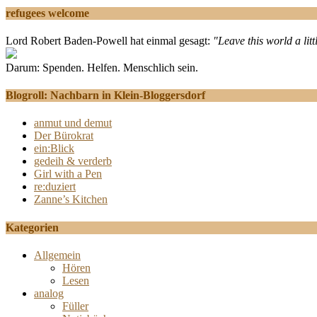
refugees welcome
Lord Robert Baden-Powell hat einmal gesagt:
"Leave this world a litt
Darum: Spenden. Helfen. Menschlich sein.
Blogroll: Nachbarn in Klein-Bloggersdorf
anmut und demut
Der Bürokrat
ein:Blick
gedeih & verderb
Girl with a Pen
re:duziert
Zanne’s Kitchen
Kategorien
Allgemein
Hören
Lesen
analog
Füller