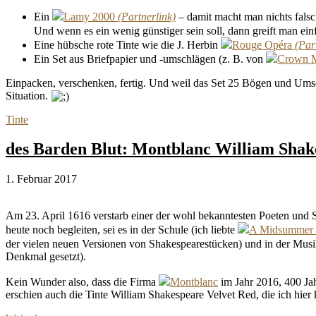
Ein
Lamy 2000
– damit macht man nichts falsc
Und wenn es ein wenig günstiger sein soll, dann greift man ei
Eine hübsche rote Tinte wie die J. Herbin
Rouge Opéra
Ein Set aus Briefpapier und -umschlägen (z. B. von
Crown M
Einpacken, verschenken, fertig. Und weil das Set 25 Bögen und Umsch
Situation.
Tinte
des Barden Blut: Montblanc William Shak
1. Februar 2017
Am 23. April 1616 verstarb einer der wohl bekanntesten Poeten und Sc
heute noch begleiten, sei es in der Schule (ich liebte
A Midsummer 
der vielen neuen Versionen von Shakespearestücken) und in der Musi
Denkmal gesetzt).
Kein Wunder also, dass die Firma
Montblanc
im Jahr 2016, 400 Ja
erschien auch die Tinte William Shakespeare Velvet Red, die ich hier 