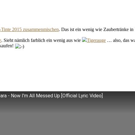
in-Tinte 2015 zusammenmischen
. Das ist ein wenig wie Zaubertränke in 
e
. Sieht nämlich farblich ein wenig aus wie
Tigerauge
… also, das wa
 kaufen!
ra - Now I'm All Messed Up [Official Lyric Video]