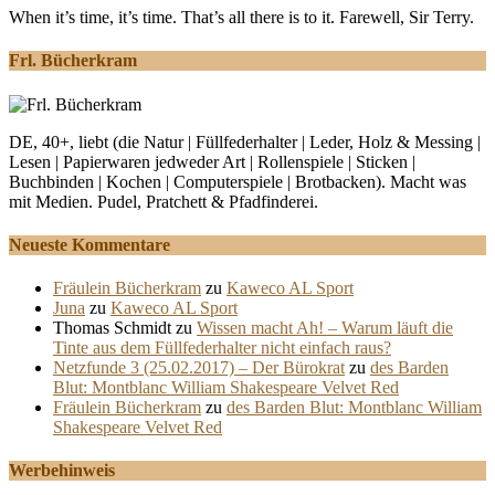
When it’s time, it’s time. That’s all there is to it. Farewell, Sir Terry.
Frl. Bücherkram
DE, 40+, liebt (die Natur | Füllfederhalter | Leder, Holz & Messing |
Lesen | Papierwaren jedweder Art | Rollenspiele | Sticken |
Buchbinden | Kochen | Computerspiele | Brotbacken). Macht was
mit Medien. Pudel, Pratchett & Pfadfinderei.
Neueste Kommentare
Fräulein Bücherkram
zu
Kaweco AL Sport
Juna
zu
Kaweco AL Sport
Thomas Schmidt
zu
Wissen macht Ah! – Warum läuft die
Tinte aus dem Füllfederhalter nicht einfach raus?
Netzfunde 3 (25.02.2017) – Der Bürokrat
zu
des Barden
Blut: Montblanc William Shakespeare Velvet Red
Fräulein Bücherkram
zu
des Barden Blut: Montblanc William
Shakespeare Velvet Red
Werbehinweis