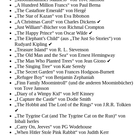
„A Hundred Million Francs“ von Paul Berna
„The Castafiore Emerald“ von Hergé
„The Star of Kazan“ von Eva Ibbotson
„A Christmas Carol“ von Charles Dickens ✔
„Just William“-Bücher von Richmal Crompton
„The Happy Prince“ von Oscar Wilde ✔
„The Elephant’s Child“ (aus „The Just So Stories“) von
Rudyard Kipling ✔
„Treasure Island“ von R. L. Stevenson
„The Old Man and the Sea“ von Ernest Hemingway
„The Man Who Planted Trees“ von Jean Giono ✔
„The Singing Tree“ von Kate Seredy
„The Secret Garden“ von Frances Hodgson-Burnett
„Refugee Boy“ von Benjamin Zephaniah
„Finn Family Moomintroll“ (und die anderen Moominbücher)
von Tove Jansson
„Diary of a Wimpy Kid“ von Jeff Kinney
„I Capture the Castle“ von Dodie Smith
„The Hobbit and The Lord of the Rings“ von J.R.R. Tolkien
✔
„The Tygrine Cat (and The Tygrine Cat on the Run)“ von
Inbali Iserles
„Carry On, Jeeves“ von PG Wodehouse
„When Hitler Stole Pink Rabbit“ von Judith Kerr