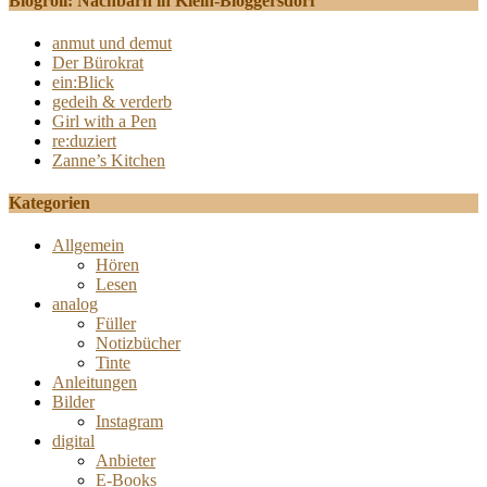
Blogroll: Nachbarn in Klein-Bloggersdorf
anmut und demut
Der Bürokrat
ein:Blick
gedeih & verderb
Girl with a Pen
re:duziert
Zanne’s Kitchen
Kategorien
Allgemein
Hören
Lesen
analog
Füller
Notizbücher
Tinte
Anleitungen
Bilder
Instagram
digital
Anbieter
E-Books