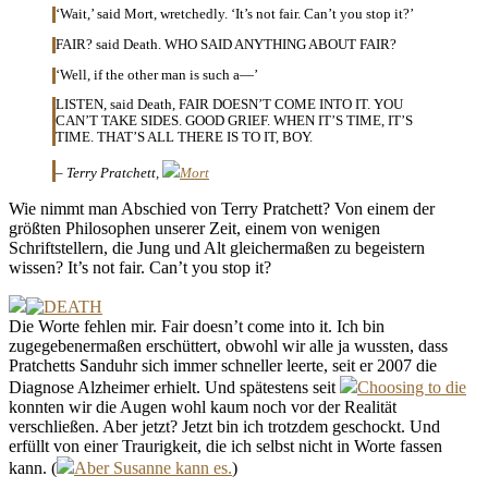
‘Wait,’ said Mort, wretchedly. ‘It’s not fair. Can’t you stop it?’
FAIR? said Death. WHO SAID ANYTHING ABOUT FAIR?
‘Well, if the other man is such a—’
LISTEN, said Death, FAIR DOESN’T COME INTO IT. YOU
CAN’T TAKE SIDES. GOOD GRIEF. WHEN IT’S TIME, IT’S
TIME. THAT’S ALL THERE IS TO IT, BOY.
– Terry Pratchett,
Mort
Wie nimmt man Abschied von Terry Pratchett? Von einem der
größten Philosophen unserer Zeit, einem von wenigen
Schriftstellern, die Jung und Alt gleichermaßen zu begeistern
wissen? It’s not fair. Can’t you stop it?
Die Worte fehlen mir. Fair doesn’t come into it. Ich bin
zugegebenermaßen erschüttert, obwohl wir alle ja wussten, dass
Pratchetts Sanduhr sich immer schneller leerte, seit er 2007 die
Diagnose Alzheimer erhielt. Und spätestens seit
Choosing to die
konnten wir die Augen wohl kaum noch vor der Realität
verschließen. Aber jetzt? Jetzt bin ich trotzdem geschockt. Und
erfüllt von einer Traurigkeit, die ich selbst nicht in Worte fassen
kann. (
Aber Susanne kann es.
)