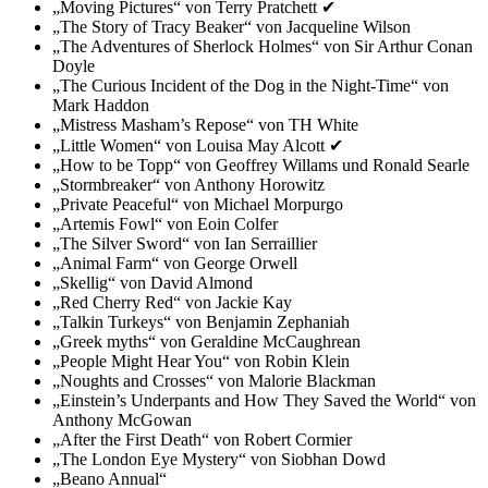
„Moving Pictures“ von Terry Pratchett ✔
„The Story of Tracy Beaker“ von Jacqueline Wilson
„The Adventures of Sherlock Holmes“ von Sir Arthur Conan
Doyle
„The Curious Incident of the Dog in the Night-Time“ von
Mark Haddon
„Mistress Masham’s Repose“ von TH White
„Little Women“ von Louisa May Alcott ✔
„How to be Topp“ von Geoffrey Willams und Ronald Searle
„Stormbreaker“ von Anthony Horowitz
„Private Peaceful“ von Michael Morpurgo
„Artemis Fowl“ von Eoin Colfer
„The Silver Sword“ von Ian Serraillier
„Animal Farm“ von George Orwell
„Skellig“ von David Almond
„Red Cherry Red“ von Jackie Kay
„Talkin Turkeys“ von Benjamin Zephaniah
„Greek myths“ von Geraldine McCaughrean
„People Might Hear You“ von Robin Klein
„Noughts and Crosses“ von Malorie Blackman
„Einstein’s Underpants and How They Saved the World“ von
Anthony McGowan
„After the First Death“ von Robert Cormier
„The London Eye Mystery“ von Siobhan Dowd
„Beano Annual“