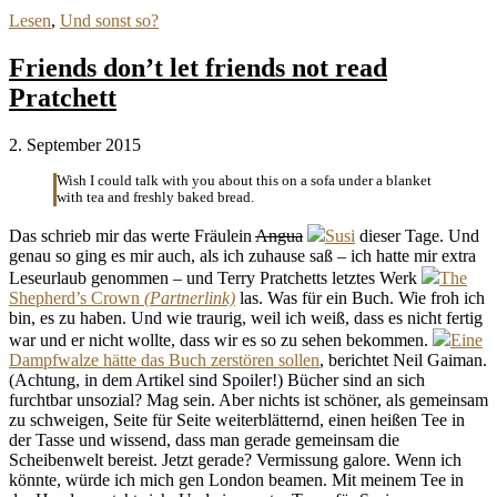
Lesen
,
Und sonst so?
Friends don’t let friends not read
Pratchett
2. September 2015
Wish I could talk with you about this on a sofa under a blanket
with tea and freshly baked bread.
Das schrieb mir das werte Fräulein
Angua
Susi
dieser Tage. Und
genau so ging es mir auch, als ich zuhause saß – ich hatte mir extra
Leseurlaub genommen – und Terry Pratchetts letztes Werk
The
Shepherd’s Crown
las. Was für ein Buch. Wie froh ich
bin, es zu haben. Und wie traurig, weil ich weiß, dass es nicht fertig
war und er nicht wollte, dass wir es so zu sehen bekommen.
Eine
Dampfwalze hätte das Buch zerstören sollen
, berichtet Neil Gaiman.
(Achtung, in dem Artikel sind Spoiler!) Bücher sind an sich
furchtbar unsozial? Mag sein. Aber nichts ist schöner, als gemeinsam
zu schweigen, Seite für Seite weiterblätternd, einen heißen Tee in
der Tasse und wissend, dass man gerade gemeinsam die
Scheibenwelt bereist. Jetzt gerade? Vermissung galore. Wenn ich
könnte, würde ich mich gen London beamen. Mit meinem Tee in