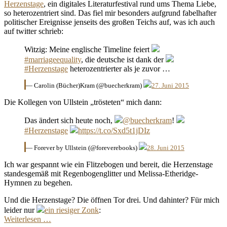
Herzenstage
, ein digitales Literaturfestival rund ums Thema Liebe,
so heterozentriert sind. Das fiel mir besonders aufgrund fabelhafter
politischer Ereignisse jenseits des großen Teichs auf, was ich auch
auf twitter schrieb:
Witzig: Meine englische Timeline feiert
#marriageequality
, die deutsche ist dank der
#Herzenstage
heterozentrierter als je zuvor …
— Carolin (Bücher)Kram (@buecherkram)
27. Juni 2015
Die Kollegen von Ullstein „trösteten“ mich dann:
Das ändert sich heute noch,
@buecherkram
!
#Herzenstage
https://t.co/Sxd5t1jDIz
— Forever by Ullstein (@foreverebooks)
28. Juni 2015
Ich war gespannt wie ein Flitzebogen und bereit, die Herzenstage
standesgemäß mit Regenbogenglitter und Melissa-Etheridge-
Hymnen zu begehen.
Und die Herzenstage? Die öffnen Tor drei. Und dahinter? Für mich
leider nur
ein riesiger Zonk
:
Weiterlesen …