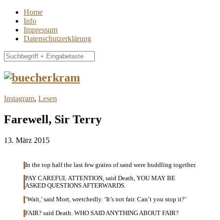
Home
Info
Impressum
Datenschutzerklärung
Instagram
,
Lesen
Farewell, Sir Terry
13. März 2015
In the top half the last few grains of sand were huddling together.
PAY CAREFUL ATTENTION, said Death, YOU MAY BE
ASKED QUESTIONS AFTERWARDS.
‘Wait,’ said Mort, wretchedly. ‘It’s not fair. Can’t you stop it?’
FAIR? said Death. WHO SAID ANYTHING ABOUT FAIR?