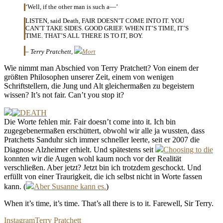
‘Well, if the other man is such a—’
LISTEN, said Death, FAIR DOESN’T COME INTO IT. YOU
CAN’T TAKE SIDES. GOOD GRIEF. WHEN IT’S TIME, IT’S
TIME. THAT’S ALL THERE IS TO IT, BOY.
– Terry Pratchett,
Mort
Wie nimmt man Abschied von Terry Pratchett? Von einem der
größten Philosophen unserer Zeit, einem von wenigen
Schriftstellern, die Jung und Alt gleichermaßen zu begeistern
wissen? It’s not fair. Can’t you stop it?
Die Worte fehlen mir. Fair doesn’t come into it. Ich bin
zugegebenermaßen erschüttert, obwohl wir alle ja wussten, dass
Pratchetts Sanduhr sich immer schneller leerte, seit er 2007 die
Diagnose Alzheimer erhielt. Und spätestens seit
Choosing to die
konnten wir die Augen wohl kaum noch vor der Realität
verschließen. Aber jetzt? Jetzt bin ich trotzdem geschockt. Und
erfüllt von einer Traurigkeit, die ich selbst nicht in Worte fassen
kann. (
Aber Susanne kann es.
)
When it’s time, it’s time. That’s all there is to it. Farewell, Sir Terry.
Instagram
Terry Pratchett