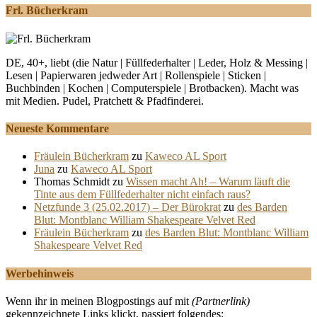
Frl. Bücherkram
DE, 40+, liebt (die Natur | Füllfederhalter | Leder, Holz & Messing |
Lesen | Papierwaren jedweder Art | Rollenspiele | Sticken |
Buchbinden | Kochen | Computerspiele | Brotbacken). Macht was
mit Medien. Pudel, Pratchett & Pfadfinderei.
Neueste Kommentare
Fräulein Bücherkram
zu
Kaweco AL Sport
Juna
zu
Kaweco AL Sport
Thomas Schmidt
zu
Wissen macht Ah! – Warum läuft die
Tinte aus dem Füllfederhalter nicht einfach raus?
Netzfunde 3 (25.02.2017) – Der Bürokrat
zu
des Barden
Blut: Montblanc William Shakespeare Velvet Red
Fräulein Bücherkram
zu
des Barden Blut: Montblanc William
Shakespeare Velvet Red
Werbehinweis
Wenn ihr in meinen Blogpostings auf mit
(Partnerlink)
gekennzeichnete Links klickt, passiert folgendes: