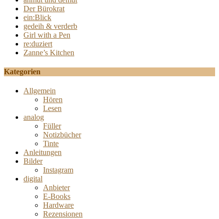
Der Bürokrat
ein:Blick
gedeih & verderb
Girl with a Pen
re:duziert
Zanne’s Kitchen
Kategorien
Allgemein
Hören
Lesen
analog
Füller
Notizbücher
Tinte
Anleitungen
Bilder
Instagram
digital
Anbieter
E-Books
Hardware
Rezensionen