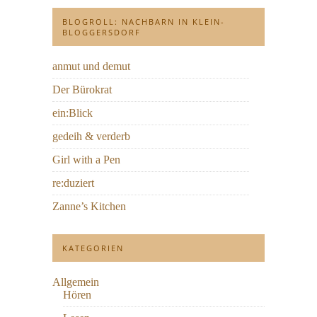
BLOGROLL: NACHBARN IN KLEIN-
BLOGGERSDORF
anmut und demut
Der Bürokrat
ein:Blick
gedeih & verderb
Girl with a Pen
re:duziert
Zanne’s Kitchen
KATEGORIEN
Allgemein
Hören