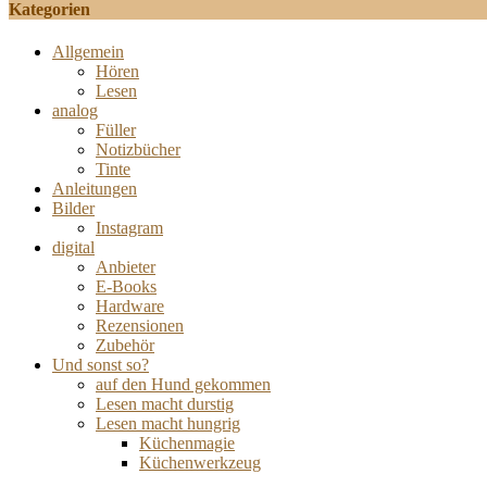
Kategorien
Allgemein
Hören
Lesen
analog
Füller
Notizbücher
Tinte
Anleitungen
Bilder
Instagram
digital
Anbieter
E-Books
Hardware
Rezensionen
Zubehör
Und sonst so?
auf den Hund gekommen
Lesen macht durstig
Lesen macht hungrig
Küchenmagie
Küchenwerkzeug