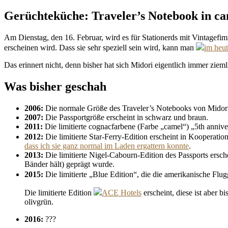
Gerüchteküche: Traveler’s Notebook in c
Am Dienstag, den 16. Februar, wird es für Stationerds mit Vintagef
erscheinen wird. Dass sie sehr speziell sein wird, kann man
im heu
Das erinnert nicht, denn bisher hat sich Midori eigentlich immer ziem
Was bisher geschah
2006:
Die normale Größe des Traveler’s Notebooks von Midori 
2007:
Die Passportgröße erscheint in schwarz und braun.
2011:
Die limitierte cognacfarbene (Farbe „camel“) „5th anniver
2012:
Die limitierte Star-Ferry-Edition erscheint in Kooperatio
dass ich sie ganz normal im Laden ergattern konnte
.
2013:
Die limitierte Nigel-Cabourn-Edition des Passports erschei
Bänder hält) geprägt wurde.
2015:
Die limitierte „Blue Edition“, die die amerikanische Flug
Die limitierte Edition
ACE Hotels
erscheint, diese ist aber 
olivgrün.
2016:
???