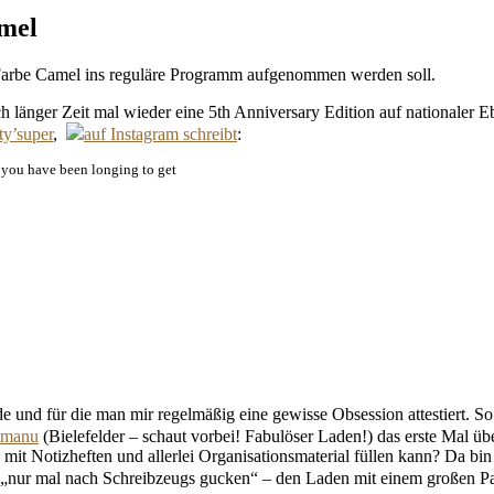
amel
ie Farbe Camel ins reguläre Programm aufgenommen werden soll.
h länger Zeit mal wieder eine 5th Anniversary Edition auf nationaler 
ty’super
,
auf Instagram schreibt
:
 you have been longing to get
nde und für die man mir regelmäßig eine gewisse Obsession attestiert. S
 manu
(Bielefelder – schaut vorbei! Fabulöser Laden!) das erste Mal üb
 mit Notizheften und allerlei Organisationsmaterial füllen kann? Da bin
ch „nur mal nach Schreibzeugs gucken“ – den Laden mit einem großen Pak