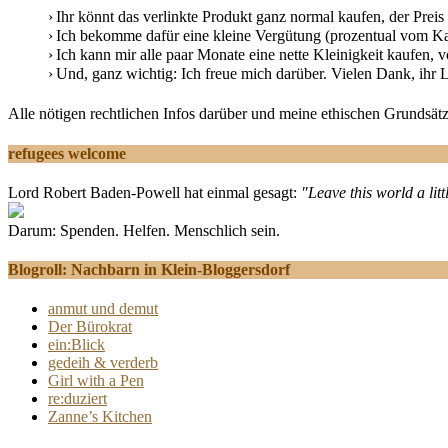
Ihr könnt das verlinkte Produkt ganz normal kaufen, der Preis
Ich bekomme dafür eine kleine Vergütung (prozentual vom Kau
Ich kann mir alle paar Monate eine nette Kleinigkeit kaufen, vo
Und, ganz wichtig: Ich freue mich darüber. Vielen Dank, ihr L
Alle nötigen rechtlichen Infos darüber und meine ethischen Grundsätz
refugees welcome
Lord Robert Baden-Powell hat einmal gesagt:
"Leave this world a litt
Darum: Spenden. Helfen. Menschlich sein.
Blogroll: Nachbarn in Klein-Bloggersdorf
anmut und demut
Der Bürokrat
ein:Blick
gedeih & verderb
Girl with a Pen
re:duziert
Zanne’s Kitchen