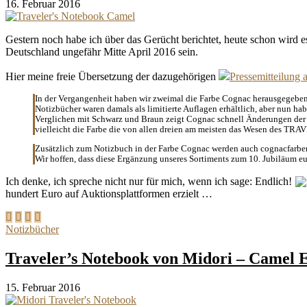
16. Februar 2016
Gestern noch habe ich über das Gerücht berichtet, heute schon wird 
Deutschland ungefähr Mitte April 2016 sein.
Hier meine freie Übersetzung der dazugehörigen
Pressemitteilung 
In der Vergangenheit haben wir zweimal die Farbe Cognac herausgegeben. 
Notizbücher waren damals als limitierte Auflagen erhältlich, aber nun h
Verglichen mit Schwarz und Braun zeigt Cognac schnell Änderungen der Fa
vielleicht die Farbe die von allen dreien am meisten das Wesen des TRA
Zusätzlich zum Notizbuch in der Farbe Cognac werden auch cognacfarbene
Wir hoffen, dass diese Ergänzung unseres Sortiments zum 10. Jubiläum
Ich denke, ich spreche nicht nur für mich, wenn ich sage: Endlich!
hundert Euro auf Auktionsplattformen erzielt …
Notizbücher
Traveler’s Notebook von Midori – Camel E
15. Februar 2016