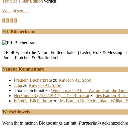
Traveler’s Star Edition
verließ.
Weiterlesen …
Frl. Bücherkram
DE, 40+, liebt (die Natur | Füllfederhalter | Leder, Holz & Messing 
Pudel, Pratchett & Pfadfinderei.
Neueste Kommentare
Fräulein Bücherkram
zu
Kaweco AL Sport
Juna
zu
Kaweco AL Sport
Thomas Schmidt
zu
Wissen macht Ah! – Warum läuft die Tinte 
Netzfunde 3 (25.02.2017) – Der Bürokrat
zu
des Barden Blut:
Fräulein Bücherkram
zu
des Barden Blut: Montblanc William 
Werbehinweis
Wenn ihr in meinen Blogpostings auf mit
(Partnerlink)
gekennzeichnet