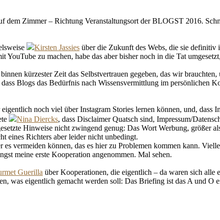
uf dem Zimmer – Richtung Veranstaltungsort der BLOGST 2016. Schnel
ielsweise
Kirsten Jassies
über die Zukunft des Webs, die sie definitiv 
 mit YouTube zu machen, habe das aber bisher noch in die Tat umgesetz
binnen kürzester Zeit das Selbstvertrauen gegeben, das wir brauchten,
, dass Blogs das Bedürfnis nach Wissensvermittlung im persönlichen Kon
 eigentlich noch viel über Instagram Stories lernen können, und, dass I
ete
Nina Diercks
, dass Disclaimer Quatsch sind, Impressum/Datensch
bgesetzte Hinweise nicht zwingend genug: Das Wort Werbung, größer als 
cht eines Richters aber leider nicht unbedingt.
er es vermeiden können, das es hier zu Problemen kommen kann. Vielle
längst meine erste Kooperation angenommen. Mal sehen.
rmet Guerilla
über Kooperationen, die eigentlich – da waren sich alle
, was eigentlich gemacht werden soll: Das Briefing ist das A und O e