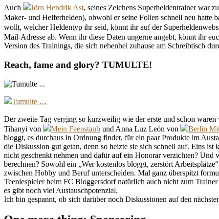
Auch
Jörn Hendrik Ast
, seines Zeichens Superheldentrainer war z
Maker- und Helferhelden), obwohl er seine Folien schnell neu hatte b
wollt, welcher Heldentyp ihr seid, könnt ihr auf der Superheldenwebs
Mail-Adresse ab. Wenn ihr diese Daten ungerne angebt, könnt ihr eu
Version des Trainings, die sich nebenbei zuhause am Schreibtisch durc
Reach, fame and glory? TUMULTE!
Tumulte …
Der zweite Tag verging so kurzweilig wie der erste und schon waren
Tihanyi von
Mein Feenstaub
und Anna Luz León von
Berlin M
bloggt, es durchaus in Ordnung findet, für ein paar Produkte im Austa
die Diskussion gut getan, denn so heizte sie sich schnell auf. Eins i
nicht geschenkt nehmen und dafür auf ein Honorar verzichten? Und w
berechnen? Sowohl ein „Wer kostenlos bloggt, zerstört Arbeitsplätze“ 
zwischen Hobby und Beruf unterscheiden. Mal ganz überspitzt formuli
Teeniespieler beim FC Bloggersdorf natürlich auch nicht zum Trainer
es gibt noch viel Austauschpotenzial.
Ich bin gespannt, ob sich darüber noch Diskussionen auf den nächste