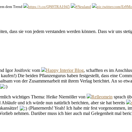
egem dem Trend
https://t.co/QN9TRA1945
#Neuland
pic.twitter.com/Er9
eiten, dass sie von jedem verstanden werden können. Dass wir uns ste
d Igor Josifovic vom
Happy Interior Blog
, schafften es im Anschlu
aufen!) Die beiden Pflanzengurus haben festgestellt, dass eine Commu
haltsam von der Zusammenarbeit mit ihrem Verlag berichtet. An so etwa
ziemlich wichtiges Thema: Heike Niemöller von
Relleomein
sprach üb
 Abläufe und ich würde nun natürlich berichten, aber sie hat bereits
enkansätze!
(Planernerds! Yeah! Ich habe mir fest vorgenommen, im 
Vorlieb nehmen. Darüber muss ich hier auch mal Gelegenheit mal beri