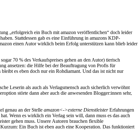
tung „erfolgreich ein Buch mit amazon veröffentlichen“ doch leider
haben. Stattdessen gab es eine Einführung in amazons KDP-
mazon einen Autor wirklich beim Erfolg unterstützen kann blieb leider
r sogar 70 % des Verkaufspreises gehen an den Autor) tierisch
ung ansetzen: die Hilfe bei der Beauftragung von Profis für
bleibt es eben doch nur ein Rohdiamant. Und das ist nicht nur
tsche Leserin als auch als Verlagsmensch auch sicherlich verwöhnt
eroption störte dann aber auch die anwesenden Blogger:innen sehr,
tel genau an der Stelle
amazon<->externe Dienstleister
Erfahrungen
 hat. Wenn es wirklich ein Verlag sein will, dann muss es das auch
eister gehen muss. Unsere Autoren brauchen flexible
n. Kurzum: Ein Buch ist eben auch eine Kooperation. Das funktioniert