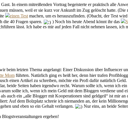
u Gast. In einem mitreißenden Vortrag begeisterte er praktisch alle A
auen müssen, weil er sie kurz vor Ankunft im Zug gelöscht hatte. (Die
ite
einen Test
machen, um es herauszufinden. (Obacht, der Test wir
ch die 40 Fragen sparen.
) Noch bis heute Abend könnt ihr das
S
hführen lässt. Ich habe es mir auf jeden Fall nicht nehmen lassen, ich
 wir beim letzten Thema angelangt: Einer Diskussion über Influencer 
itte Mom
führten. Natürlich ging es heiß her, denn hier trafen Profibl
usch einen Artikel zu schreiben, möchte ein Profi dafür natürlich Geld. 
st klar, beide Seiten haben irgendwo recht. Warum sollte ich, wenn ich 
arum sollte ich, wenn ich mein Geld mit dem Bloggen verdiene und ei
als auch ein „alle Blogger mit Kooperationen sind geldgeil“ ist mir an
ert: Auf dem Bolzplatz schreie ich niemanden an, der kein Millionengeh
 gehen und eben so ein Gehalt verlangen.
Nur eins, an beide Seiten
n Blogstveranstaltungen ergeben!