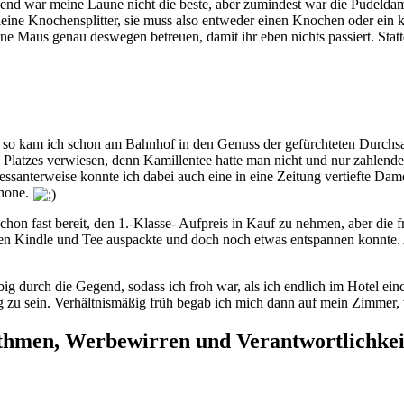
echend war meine Laune nicht die beste, aber zumindest war die Pudeld
leine Knochensplitter, sie muss also entweder einen Knochen oder ein 
ne Maus genau deswegen betreuen, damit ihr eben nichts passiert. Stattd
so kam ich schon am Bahnhof in den Genuss der gefürchteten Durchsage:
s Platzes verwiesen, denn Kamillentee hatte man nicht und nur zahlend
eressanterweise konnte ich dabei auch eine in eine Zeitung vertiefte Dam
phone.
h schon fast bereit, den 1.-Klasse- Aufpreis in Kauf zu nehmen, aber d
en Kindle und Tee auspackte und doch noch etwas entspannen konnte. Au
 durch die Gegend, sodass ich froh war, als ich endlich im Hotel ein
ig zu sein. Verhältnismäßig früh begab ich mich dann auf mein Zimmer
ithmen, Werbewirren und Verantwortlichkei