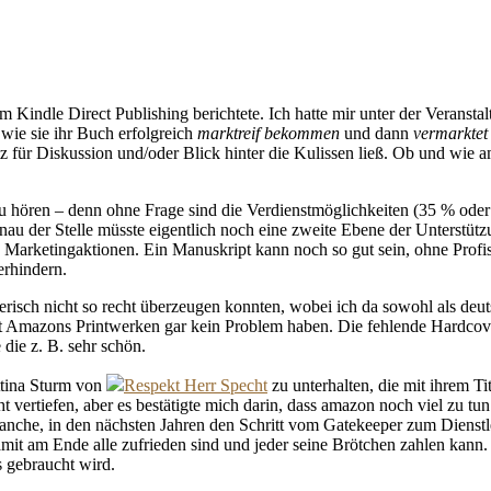
Kindle Direct Publishing berichtete. Ich hatte mir unter der Veranstal
wie sie ihr Buch erfolgreich
marktreif bekommen
und dann
vermarktet
z für Diskussion und/oder Blick hinter die Kulissen ließ. Ob und wie a
e zu hören – denn ohne Frage sind die Verdienstmöglichkeiten (35 % ode
nau der Stelle müsste eigentlich noch eine zweite Ebene der Unterstütz
arketingaktionen. Ein Manuskript kann noch so gut sein, ohne Profis 
erhindern.
lerisch nicht so recht überzeugen konnten, wobei ich da sowohl als deu
mit Amazons Printwerken gar kein Problem haben. Die fehlende Hardcov
ie z. B. sehr schön.
ettina Sturm von
Respekt Herr Specht
zu unterhalten, die mit ihrem Ti
vertiefen, aber es bestätigte mich darin, dass amazon noch viel zu tun
ranche, in den nächsten Jahren den Schritt vom Gatekeeper zum Dienstl
 damit am Ende alle zufrieden sind und jeder seine Brötchen zahlen kan
s gebraucht wird.