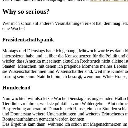
Why so serious?
Wer mich schon auf anderen Veranstaltungen erlebt hat, dem mag letzt
eine Woche!
Präsidentschaftspanik
Montags und Dienstags hatte ich gebangt, Mittwoch wurde es dann bi
interessieren habe und ja, über die Konsequenzen für die Politik u
wieder, dass Amerika mit seinem aktuellen Rechtsruck nicht alleine 
Staaten. Menschen, mit denen ich prägende Momente meines Lebens ve
sie Wissenschaftlerinnen und Wissenschaftler sind, weil ihre Kinder o
Lösung sein kann. Natürlich bin ich besorgt, wenn nun White House, 
Hundeelend
Nun wachten wir also letzte Woche Dienstag aus ungesunden Halbschl
Tierklinik zu fahren, weil sie pünktlich zum Wahlergebnis Blut erbro
Besprechung anberaumt. Danach nach Hause, ein paar Stunden schlafe
und Donnerstag weitere Untersuchungen und weiteres Erbrochenes mi
Röntgenaufnahmen gemacht werden konnten.
Das Ergebnis kam dann, während ich schon mit Magenschmerzen im Zug 