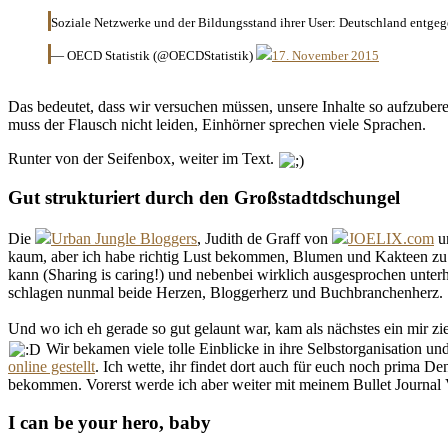
Soziale Netzwerke und der Bildungsstand ihrer User: Deutschland entg
— OECD Statistik (@OECDStatistik)
17. November 2015
Das bedeutet, dass wir versuchen müssen, unsere Inhalte so aufzuber
muss der Flausch nicht leiden, Einhörner sprechen viele Sprachen.
Runter von der Seifenbox, weiter im Text.
Gut strukturiert durch den Großstadtdschungel
Die
Urban Jungle Bloggers
, Judith de Graff von
JOELIX.com
un
kaum, aber ich habe richtig Lust bekommen, Blumen und Kakteen zu k
kann (Sharing is caring!) und nebenbei wirklich ausgesprochen unter
schlagen nunmal beide Herzen, Bloggerherz und Buchbranchenherz.
Und wo ich eh gerade so gut gelaunt war, kam als nächstes ein mir 
Wir bekamen viele tolle Einblicke in ihre Selbstorganisation und
online gestellt
. Ich wette, ihr findet dort auch für euch noch prima D
bekommen. Vorerst werde ich aber weiter mit meinem Bullet Journal 
I can be your hero, baby