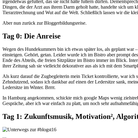
irgendetwas gefuttert, das sie nicht hätte futtern dürfen. Dementspr
Dingen, die der Arzt aus ihrem Darm geholt hatte, handelte sich um k
Tierarztrechnung und Wut auf die Welt. Schließlich lassen wir die klei
Aber nun zurück zur Bloggerbildungsreise.
Tag 0: Die Anreise
Wegen des Hundekummers bin ich etwas später los, als geplant war – 
einsteigen. Gehört, getan. Leider wurde ich im Bistro aber prompt de
Ende des Abteils, die freien Sitzplätze im Bistro immer im Blick. Int
ihrer Zeitung sah sie vielleicht dekorativer aus als ich mit dem Smart
Als kurz darauf die Zugbegleiterin mein Ticket kontrollierte, war ic
Zehndutzend, sodass ich dankbar auf einen der Ledersitze sank, mein
Ledersitze im Winter. Brrrr.
In Hamburg angekommen, schickte mich google Maps wenig zielstrebig
Gespräche, aber ich war einfach zu platt, um noch sehr aufnahmefäh
Tag 1: Zukunftsmusik, Motivation², Algor