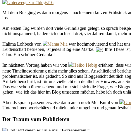
Unterwegs zur #blogst16
Mit dem Bus ging es dann morgens – nach einem kurzen Frühstück a
los …
Am ersten Tag wurden dort viele Grundlagen gelegt, so sprach beisp
nicht unspannend, hadere ich doch seit drei, vier Jahren damit, mehr
Halima Lohbeck von
Mama Mia
war hochmotivierend und hat uns 
Leidenschaft betrieben, ist jedes Blog eine Marke.
Ihre These ist
Clan. Ein schöner Gedanke!
Im nächsten Vortrag haben wir von
Heiko Hebig
erfahren, dass wir
neue Timelinesortierung nicht mehr alles sehen. Anschließend bericht
problematischer ist, als gedacht. So sind aus Bloggersicht deutlich a
Artikelüberschrift, ist für uns vielleicht ein deutlicher Hinweis, aus Si
Das war schon überraschend und mir stellt sich die Frage, wie Blogg
gehen, wie ich das hier im Blog umsetzen möchte, habe ich doch un
Abends sprach passenderweise dann auch noch Mel Buml von
Gou
Unternehmen wertschätzend miteinander umgehen und genau festhalten
Der Traum vom Publizieren