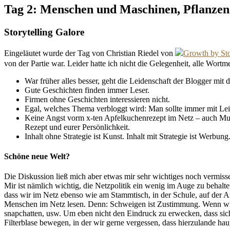
Tag 2: Menschen und Maschinen, Pflanzen
Storytelling Galore
Eingeläutet wurde der Tag von Christian Riedel von
Growth by St
von der Partie war. Leider hatte ich nicht die Gelegenheit, alle Wor
War früher alles besser, geht die Leidenschaft der Blogger mit 
Gute Geschichten finden immer Leser.
Firmen ohne Geschichten interessieren nicht.
Egal, welches Thema verbloggt wird: Man sollte immer mit Leid
Keine Angst vorm x-ten Apfelkuchenrezept im Netz – auch Mus
Rezept und eurer Persönlichkeit.
Inhalt ohne Strategie ist Kunst. Inhalt mit Strategie ist Werbung
Schöne neue Welt?
Die Diskussion ließ mich aber etwas mir sehr wichtiges noch vermiss
Mir ist nämlich wichtig, die Netzpolitik ein wenig im Auge zu behalte
dass wir im Netz ebenso wie am Stammtisch, in der Schule, auf der A
Menschen im Netz lesen. Denn: Schweigen ist Zustimmung. Wenn wir 
snapchatten, usw. Um eben nicht den Eindruck zu erwecken, dass sich 
Filterblase bewegen, in der wir gerne vergessen, dass hierzulande h