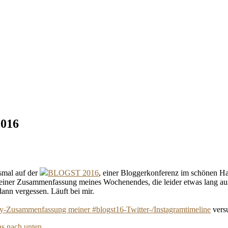
2016
smal auf der
BLOGST 2016
, einer Bloggerkonferenz im schönen 
mit einer Zusammenfassung meines Wochenendes, die leider etwas lang aus
dann vergessen. Läuft bei mir.
fy-Zusammenfassung meiner #blogst16-Twitter-/Instagramtimeline
versu
was nach unten
…