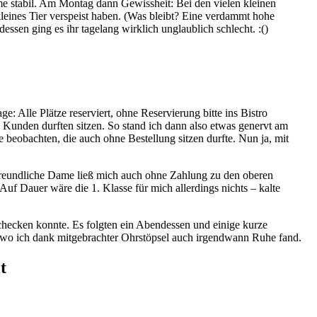
ame stabil. Am Montag dann Gewissheit: Bei den vielen kleinen
kleines Tier verspeist haben. (Was bleibt? Eine verdammt hohe
essen ging es ihr tagelang wirklich unglaublich schlecht. :()
 Alle Plätze reserviert, ohne Reservierung bitte ins Bistro
e Kunden durften sitzen. So stand ich dann also etwas genervt am
e beobachten, die auch ohne Bestellung sitzen durfte. Nun ja, mit
ie freundliche Dame ließ mich auch ohne Zahlung zu den oberen
f Dauer wäre die 1. Klasse für mich allerdings nichts – kalte
checken konnte. Es folgten ein Abendessen und einige kurze
, wo ich dank mitgebrachter Ohrstöpsel auch irgendwann Ruhe fand.
t