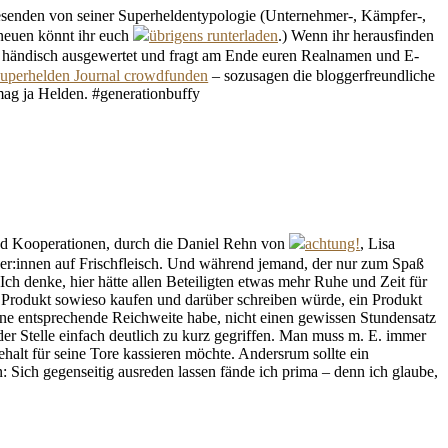
nwesenden von seiner Superheldentypologie (Unternehmer-, Kämpfer-,
 neuen könnt ihr euch
übrigens runterladen
.) Wenn ihr herausfinden
d händisch ausgewertet und fragt am Ende euren Realnamen und E-
uperhelden Journal crowdfunden
– sozusagen die bloggerfreundliche
 mag ja Helden. #generationbuffy
und Kooperationen, durch die Daniel Rehn von
achtung!
, Lisa
ogger:innen auf Frischfleisch. Und während jemand, der nur zum Spaß
Ich denke, hier hätte allen Beteiligten etwas mehr Ruhe und Zeit für
ein Produkt sowieso kaufen und darüber schreiben würde, ein Produkt
ne entsprechende Reichweite habe, nicht einen gewissen Stundensatz
 der Stelle einfach deutlich zu kurz gegriffen. Man muss m. E. immer
alt für seine Tore kassieren möchte. Andersrum sollte ein
: Sich gegenseitig ausreden lassen fände ich prima – denn ich glaube,