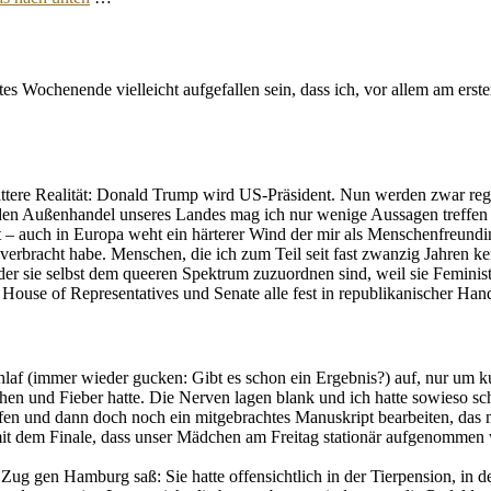
es Wochenende vielleicht aufgefallen sein, dass ich, vor allem am erst
ttere Realität: Donald Trump wird US-Präsident. Nun werden zwar rege
nd den Außenhandel unseres Landes mag ich nur wenige Aussagen treffe
ist – auch in Europa weht ein härterer Wind der mir als Menschenfreun
rbracht habe. Menschen, die ich zum Teil seit fast zwanzig Jahren k
der sie selbst dem queeren Spektrum zuzuordnen sind, weil sie Feminist:
House of Representatives und Senate alle fest in republikanischer Hand
af (immer wieder gucken: Gibt es schon ein Ergebnis?) auf, nur um ku
chen und Fieber hatte. Die Nerven lagen blank und ich hatte sowieso s
n und dann doch noch ein mitgebrachtes Manuskript bearbeiten, das mi
t dem Finale, dass unser Mädchen am Freitag stationär aufgenommen we
gen Hamburg saß: Sie hatte offensichtlich in der Tierpension, in der 