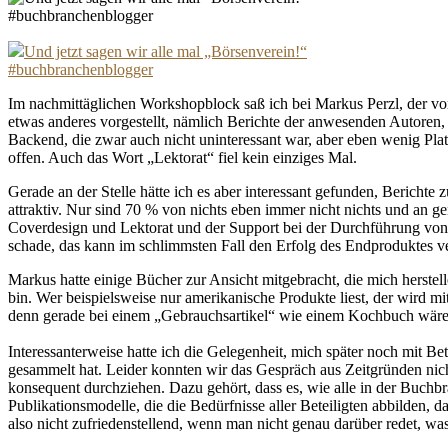
Und jetzt sagen wir alle mal „Börsenverein!“
#buchbranchenblogger
Im nachmittäglichen Workshopblock saß ich bei Markus Perzl, der vom 
etwas anderes vorgestellt, nämlich Berichte der anwesenden Autoren, 
Backend, die zwar auch nicht uninteressant war, aber eben wenig Plat
offen. Auch das Wort „Lektorat“ fiel kein einziges Mal.
Gerade an der Stelle hätte ich es aber interessant gefunden, Bericht
attraktiv. Nur sind 70 % von nichts eben immer nicht nichts und an ge
Coverdesign und Lektorat und der Support bei der Durchführung von M
schade, das kann im schlimmsten Fall den Erfolg des Endproduktes v
Markus hatte einige Bücher zur Ansicht mitgebracht, die mich herstel
bin. Wer beispielsweise nur amerikanische Produkte liest, der wird 
denn gerade bei einem „Gebrauchsartikel“ wie einem Kochbuch wäre d
Interessanterweise hatte ich die Gelegenheit, mich später noch mit B
gesammelt hat. Leider konnten wir das Gespräch aus Zeitgründen nicht 
konsequent durchziehen. Dazu gehört, dass es, wie alle in der Buchb
Publikationsmodelle, die die Bedürfnisse aller Beteiligten abbilden,
also nicht zufriedenstellend, wenn man nicht genau darüber redet, wa