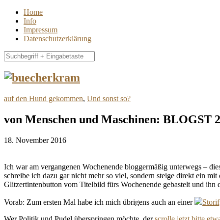
Home
Info
Impressum
Datenschutzerklärung
auf den Hund gekommen
,
Und sonst so?
von Menschen und Maschinen: BLOGST 
18. November 2016
Ich war am vergangenen Wochenende bloggermäßig unterwegs – die
schreibe ich dazu gar nicht mehr so viel, sondern steige direkt ein 
Glitzertintenbutton vom Titelbild fürs Wochenende gebastelt und ihn 
Vorab: Zum ersten Mal habe ich mich übrigens auch an einer
Stori
Wer Politik und Pudel überspringen möchte, der
scrolle jetzt bitte et