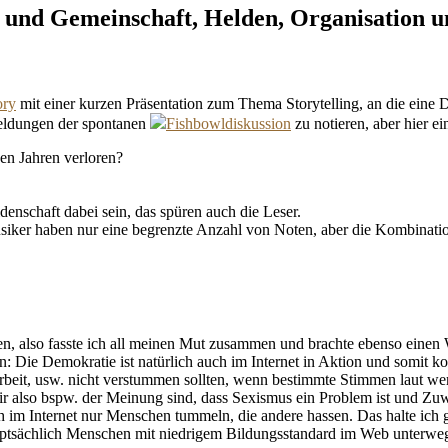
 und Gemeinschaft, Helden, Organisation 
ory
mit einer kurzen Präsentation zum Thema Storytelling, an die eine 
tmeldungen der spontanen
Fishbowldiskussion
zu notieren, aber hier e
den Jahren verloren?
enschaft dabei sein, das spüren auch die Leser.
iker haben nur eine begrenzte Anzahl von Noten, aber die Kombinatio
.
en, also fasste ich all meinen Mut zusammen und brachte ebenso einen 
n: Die Demokratie ist natürlich auch im Internet in Aktion und somit k
rbeit, usw. nicht verstummen sollten, wenn bestimmte Stimmen laut we
also bspw. der Meinung sind, dass Sexismus ein Problem ist und Zuw
im Internet nur Menschen tummeln, die andere hassen. Das halte ich ge
auptsächlich Menschen mit niedrigem Bildungsstandard im Web unterweg