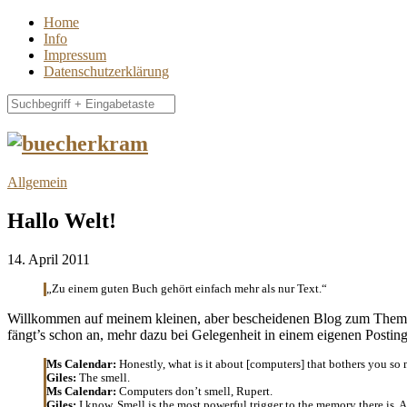
Home
Info
Impressum
Datenschutzerklärung
Allgemein
Hallo Welt!
14. April 2011
„Zu einem guten Buch gehört einfach mehr als nur Text.“
Willkommen auf meinem kleinen, aber bescheidenen Blog zum Thema eBo
fängt’s schon an, mehr dazu bei Gelegenheit in einem eigenen Posting
Ms Calendar:
Honestly, what is it about [computers] that bothers you so
Giles:
The smell.
Ms Calendar:
Computers don’t smell, Rupert.
Giles:
I know. Smell is the most powerful trigger to the memory there is. 