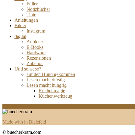
Füller
Notizbücher
Tinte
Anleitungen
Bilder
Instagram
digital
Anbieter
E-Books
Hardware
Rezensionen
Zubehör
Und sonst so?
auf den Hund gekommen
Lesen macht durstig
Lesen macht hungrig
Küchenmagie
Küchenwerkzeug
Facebook
Twitter
Instagram
Pinterest
Youtube
Made with
in Bielefeld
© buecherkram.com