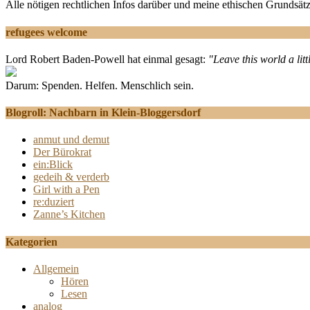
Alle nötigen rechtlichen Infos darüber und meine ethischen Grundsätz
refugees welcome
Lord Robert Baden-Powell hat einmal gesagt:
"Leave this world a litt
Darum: Spenden. Helfen. Menschlich sein.
Blogroll: Nachbarn in Klein-Bloggersdorf
anmut und demut
Der Bürokrat
ein:Blick
gedeih & verderb
Girl with a Pen
re:duziert
Zanne’s Kitchen
Kategorien
Allgemein
Hören
Lesen
analog