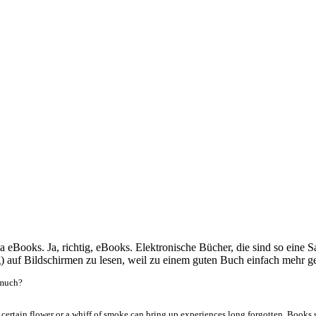
oks. Ja, richtig, eBooks. Elektronische Bücher, die sind so eine Sac
) auf Bildschirmen zu lesen, weil zu einem guten Buch einfach mehr geh
 much?
A certain flower or a whiff of smoke can bring up experiences long forgotten. Book