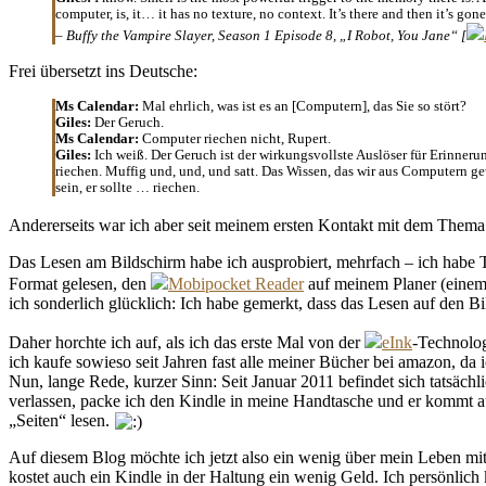
computer, is, it… it has no texture, no context. It’s there and then it’s gon
– Buffy the Vampire Slayer, Season 1 Episode 8, „I Robot, You Jane“ [
Frei übersetzt ins Deutsche:
Ms Calendar:
Mal ehrlich, was ist es an [Computern], das Sie so stört?
Giles:
Der Geruch.
Ms Calendar:
Computer riechen nicht, Rupert.
Giles:
Ich weiß. Der Geruch ist der wirkungsvollste Auslöser für Erinner
riechen. Muffig und, und, und satt. Das Wissen, das wir aus Computern ge
sein, er sollte … riechen.
Andererseits war ich aber seit meinem ersten Kontakt mit dem Them
Das Lesen am Bildschirm habe ich ausprobiert, mehrfach – ich habe 
Format gelesen, den
Mobipocket Reader
auf meinem Planer (einem 
ich sonderlich glücklich: Ich habe gemerkt, dass das Lesen auf den B
Daher horchte ich auf, als ich das erste Mal von der
eInk
-Technolog
ich kaufe sowieso seit Jahren fast alle meiner Bücher bei amazon, da
Nun, lange Rede, kurzer Sinn: Seit Januar 2011 befindet sich tatsächl
verlassen, packe ich den Kindle in meine Handtasche und er kommt au
„Seiten“ lesen.
Auf diesem Blog möchte ich jetzt also ein wenig über mein Leben mit d
kostet auch ein Kindle in der Haltung ein wenig Geld. Ich persönlich