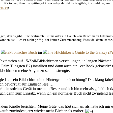
e. If it’s to last, then the getting of knowledge should be tangible, it should be, um…
IMDB
]
ungen, den es gibt. Eine bestimmte Blume oder ein Hauch von Rauch kann Erlebnisse
winnen, ist … es ist nicht griffig, hat keinen Zusammenhang. Es ist da, dann ist e
a
elektronisches Buch
im
The Hitchhiker’s Guide to the Galaxy
Textdateien auf 15-Zoll-Bildschirmen verschlungen, in langen Nächten
Palm Tungsten E2) installiert und dann auch ein „eeeBook gebastelt“
ildschirmen meine Augen zu sehr anstrengte.
ie las – ein Bildschirm ohne Hintergrundbeleuchtung? Das klang fabelh
 ich bevorzugt auf Englisch lese …
ich ein solches Gerät in meinem Besitz und ich bin mehr als glücklich d
ch dann zum Einsatz, wenn ich ein normales Buch nicht zwingend lesen
em Kindle berichten. Meine Güte, das hört sich an, als hätte ich mir ei
 kaufe zumindest jetzt wieder mehr Bücher als vorher.