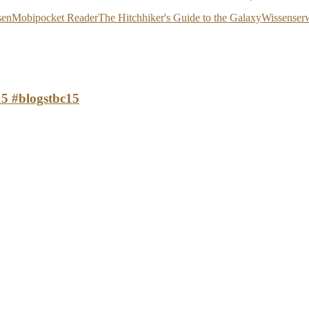
sen
Mobipocket Reader
The Hitchhiker's Guide to the Galaxy
Wissenser
 #blogstbc15