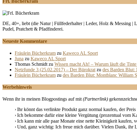
Frl. Bücherkram
DE, 40+, liebt (die Natur | Füllfederhalter | Leder, Holz & Messing 
Pudel, Pratchett & Pfadfinderei.
Neueste Kommentare
Fräulein Bücherkram
zu
Kaweco AL Sport
Juna
zu
Kaweco AL Sport
Thomas Schmidt
zu
Wissen macht Ah! – Warum läuft die Tinte 
Netzfunde 3 (25.02.2017) – Der Bürokrat
zu
des Barden Blut:
Fräulein Bücherkram
zu
des Barden Blut: Montblanc William 
Werbehinweis
Wenn ihr in meinen Blogpostings auf mit
(Partnerlink)
gekennzeichnet
Ihr könnt das verlinkte Produkt ganz normal kaufen, der Preis
Ich bekomme dafür eine kleine Vergütung (prozentual vom Kau
Ich kann mir alle paar Monate eine nette Kleinigkeit kaufen, vo
Und, ganz wichtig: Ich freue mich darüber. Vielen Dank, ihr L