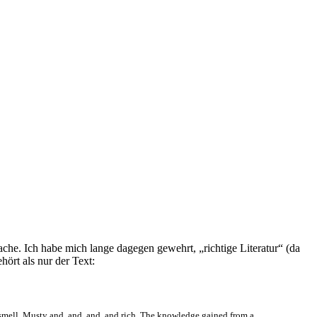
he. Ich habe mich lange dagegen gewehrt, „richtige Literatur“ (da
ört als nur der Text:
s smell. Musty and, and, and, and rich. The knowledge gained from a