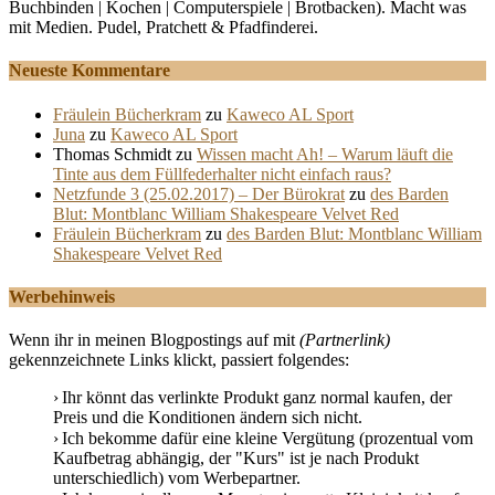
Buchbinden | Kochen | Computerspiele | Brotbacken). Macht was
mit Medien. Pudel, Pratchett & Pfadfinderei.
Neueste Kommentare
Fräulein Bücherkram
zu
Kaweco AL Sport
Juna
zu
Kaweco AL Sport
Thomas Schmidt
zu
Wissen macht Ah! – Warum läuft die
Tinte aus dem Füllfederhalter nicht einfach raus?
Netzfunde 3 (25.02.2017) – Der Bürokrat
zu
des Barden
Blut: Montblanc William Shakespeare Velvet Red
Fräulein Bücherkram
zu
des Barden Blut: Montblanc William
Shakespeare Velvet Red
Werbehinweis
Wenn ihr in meinen Blogpostings auf mit
(Partnerlink)
gekennzeichnete Links klickt, passiert folgendes:
Ihr könnt das verlinkte Produkt ganz normal kaufen, der
Preis und die Konditionen ändern sich nicht.
Ich bekomme dafür eine kleine Vergütung (prozentual vom
Kaufbetrag abhängig, der "Kurs" ist je nach Produkt
unterschiedlich) vom Werbepartner.