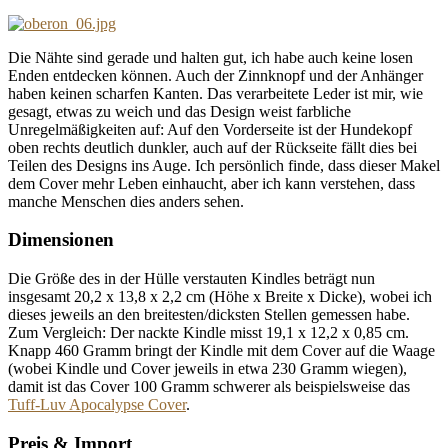
Die Nähte sind gerade und halten gut, ich habe auch keine losen
Enden entdecken können. Auch der Zinnknopf und der Anhänger
haben keinen scharfen Kanten. Das verarbeitete Leder ist mir, wie
gesagt, etwas zu weich und das Design weist farbliche
Unregelmäßigkeiten auf: Auf den Vorderseite ist der Hundekopf
oben rechts deutlich dunkler, auch auf der Rückseite fällt dies bei
Teilen des Designs ins Auge. Ich persönlich finde, dass dieser Makel
dem Cover mehr Leben einhaucht, aber ich kann verstehen, dass
manche Menschen dies anders sehen.
Dimensionen
Die Größe des in der Hülle verstauten Kindles beträgt nun
insgesamt 20,2 x 13,8 x 2,2 cm (Höhe x Breite x Dicke), wobei ich
dieses jeweils an den breitesten/dicksten Stellen gemessen habe.
Zum Vergleich: Der nackte Kindle misst 19,1 x 12,2 x 0,85 cm.
Knapp 460 Gramm bringt der Kindle mit dem Cover auf die Waage
(wobei Kindle und Cover jeweils in etwa 230 Gramm wiegen),
damit ist das Cover 100 Gramm schwerer als beispielsweise das
Tuff-Luv Apocalypse Cover
.
Preis & Import