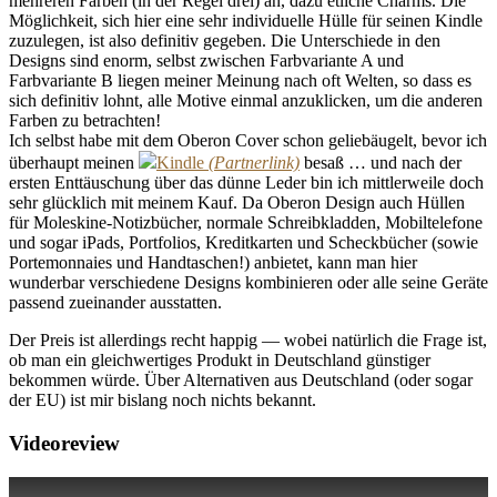
mehreren Farben (in der Regel drei) an, dazu etliche Charms. Die
Möglichkeit, sich hier eine sehr individuelle Hülle für seinen Kindle
zuzulegen, ist also definitiv gegeben. Die Unterschiede in den
Designs sind enorm, selbst zwischen Farbvariante A und
Farbvariante B liegen meiner Meinung nach oft Welten, so dass es
sich definitiv lohnt, alle Motive einmal anzuklicken, um die anderen
Farben zu betrachten!
Ich selbst habe mit dem Oberon Cover schon geliebäugelt, bevor ich
überhaupt meinen
Kindle
besaß … und nach der
ersten Enttäuschung über das dünne Leder bin ich mittlerweile doch
sehr glücklich mit meinem Kauf. Da Oberon Design auch Hüllen
für Moleskine-Notizbücher, normale Schreibkladden, Mobiltelefone
und sogar iPads, Portfolios, Kreditkarten und Scheckbücher (sowie
Portemonnaies und Handtaschen!) anbietet, kann man hier
wunderbar verschiedene Designs kombinieren oder alle seine Geräte
passend zueinander ausstatten.
Der Preis ist allerdings recht happig — wobei natürlich die Frage ist,
ob man ein gleichwertiges Produkt in Deutschland günstiger
bekommen würde. Über Alternativen aus Deutschland (oder sogar
der EU) ist mir bislang noch nichts bekannt.
Videoreview