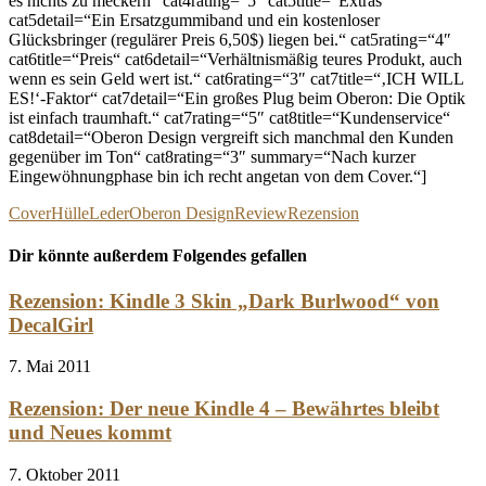
es nichts zu meckern“ cat4rating=“5″ cat5title=“Extras“
cat5detail=“Ein Ersatzgummiband und ein kostenloser
Glücksbringer (regulärer Preis 6,50$) liegen bei.“ cat5rating=“4″
cat6title=“Preis“ cat6detail=“Verhältnismäßig teures Produkt, auch
wenn es sein Geld wert ist.“ cat6rating=“3″ cat7title=“‚ICH WILL
ES!‘-Faktor“ cat7detail=“Ein großes Plug beim Oberon: Die Optik
ist einfach traumhaft.“ cat7rating=“5″ cat8title=“Kundenservice“
cat8detail=“Oberon Design vergreift sich manchmal den Kunden
gegenüber im Ton“ cat8rating=“3″ summary=“Nach kurzer
Eingewöhnungphase bin ich recht angetan von dem Cover.“]
Cover
Hülle
Leder
Oberon Design
Review
Rezension
Dir könnte außerdem Folgendes gefallen
Rezension: Kindle 3 Skin „Dark Burlwood“ von
DecalGirl
7. Mai 2011
Rezension: Der neue Kindle 4 – Bewährtes bleibt
und Neues kommt
7. Oktober 2011