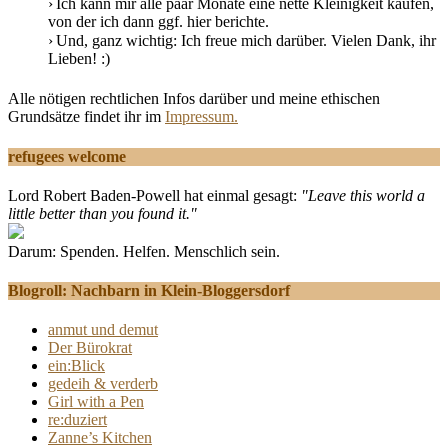
Ich kann mir alle paar Monate eine nette Kleinigkeit kaufen,
von der ich dann ggf. hier berichte.
Und, ganz wichtig: Ich freue mich darüber. Vielen Dank, ihr
Lieben! :)
Alle nötigen rechtlichen Infos darüber und meine ethischen
Grundsätze findet ihr im
Impressum.
refugees welcome
Lord Robert Baden-Powell hat einmal gesagt:
"Leave this world a
little better than you found it."
Darum: Spenden. Helfen. Menschlich sein.
Blogroll: Nachbarn in Klein-Bloggersdorf
anmut und demut
Der Bürokrat
ein:Blick
gedeih & verderb
Girl with a Pen
re:duziert
Zanne’s Kitchen