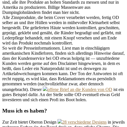
sind, alle ihre Produkte an hohen Standards zu messen und nur in
Amerika zu produzieren. Billige Massenware aus
Dumpinglohnländern findet man hier nicht.
Alle Zinnprodukte, die beim Cover verarbeitet werden, fertig OD
selber an und ihre Hüllen werden in mühevoller Kleinarbeit selbst
hergestellt. Die gelieferten Häute werden kontrolliert, geschnitten,
geprägt, geklebt und genäht, die Ränder begradigt und gefärbt, mit
Lederpflege behandelt, mit einem Knopf versehen und am Ende
wird das Produkt nochmals kontrolliert.
So weit die Presseinformationen. Liest man in einschlägigen
amerikanischen Kindleforen, finden sich allerdings Hinweise darauf,
dass der Kundenservice bei OD etwas holprig ist — unzufriedene
Kunden werden gerne auf den Disclaimer hingewiesen, in dem es
heißt, dass Leder ein Naturprodukt ist und es deswegen zu
Artikelabweichungen kommen kann. Der Ton der Antworten ist oft
recht ruppig, es wird klar, dass Reklamationen etwas persönlich
genommen werden (nachvollziehbar zwar, aber dennoch
unangebracht). Dieser
offene Brief an die Kunden von OD
ist ein
gutes Beispiel dafür. An der Stelle sollte OD eventuell etwas Geld
investieren und sich einen Profi ins Boot holen.
Muss ich es haben?
Zur Zeit bietet Oberon Design
28 verschiedene Designs
in jeweils