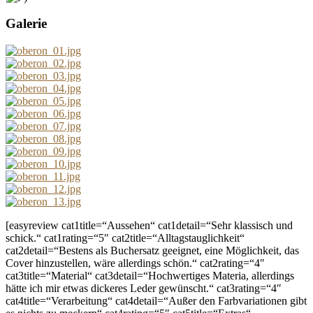
Galerie
[easyreview cat1title=“Aussehen“ cat1detail=“Sehr klassisch und
schick.“ cat1rating=“5″ cat2title=“Alltagstauglichkeit“
cat2detail=“Bestens als Buchersatz geeignet, eine Möglichkeit, das
Cover hinzustellen, wäre allerdings schön.“ cat2rating=“4″
cat3title=“Material“ cat3detail=“Hochwertiges Materia, allerdings
hätte ich mir etwas dickeres Leder gewünscht.“ cat3rating=“4″
cat4title=“Verarbeitung“ cat4detail=“Außer den Farbvariationen gibt