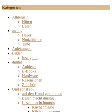
Kategorien
Allgemein
Hören
Lesen
analog
Füller
Notizbücher
Tinte
Anleitungen
Bilder
Instagram
digital
Anbieter
E-Books
Hardware
Rezensionen
Zubehör
Und sonst so?
auf den Hund gekommen
Lesen macht durstig
Lesen macht hungrig
Küchenmagie
Küchenwerkzeug