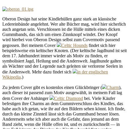
Oberon Design hat seine Kindlehüllen ganz stark an klassische
Ledereinbände angelehnt. Wer alte Bücher mag, wird hier sicherlich
auch angetan sein. Verschlossen ist die Hülle mittels eines dicken
Gummibands, das sich um einen Zinnknopf windet. Der Knopf
wird hierbei von Oberon Design selbst zum Covermotiv passend
gegossen. Bei meinem Cover
Celtic Hounds
findet sich hier
beispielsweise ein keltischer Knoten. (Der keltische Jagdhund ist seit
dem 17. Jahrhundert immer wieder als Motiv zu finden, er
symbolisiert Jagd, Heilung und die Anderswelt. Jagdhunde galten
als Wächter und der Legende nach geleiten sie verlorene Seelen in
die Anderswelt. Mehr dazu findet sich
in der englischen
Wikipedia
.)
Zu jedem Cover gibt es kostenlos einen Glückbringer (
Charm
),
auch dieser ist passend zum Motiv ausgewählt, in meinem Fall lag
dem Cover der Anhänger
Celtic Diamond
bei. Viele Käufer
befestigen ihre Charms an dem Gummiverschluss des Kindles, das
habe auch ich getan, wie ihr auf den Bildern sehen könnt. Ich finde,
durch das kleine Zinnteil lässt sich das Gummiband besser lösen.
Andererseits sehe ich aber auch die Gefahr, dass jemand an dem
Band zieht, wenn die Hülle offen ist, und es zurückschnellt — in