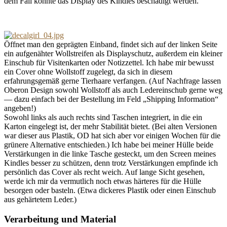
dem Fall könnte das Display des Kindles beschädigt werden.
Öffnet man den geprägten Einband, findet sich auf der linken Seite
ein aufgenähter Wollstreifen als Displayschutz, außerdem ein kleiner
Einschub für Visitenkarten oder Notizzettel. Ich habe mir bewusst
ein Cover ohne Wollstoff zugelegt, da sich in diesem
erfahrungsgemäß gerne Tierhaare verfangen. (Auf Nachfrage lassen
Oberon Design sowohl Wollstoff als auch Ledereinschub gerne weg
— dazu einfach bei der Bestellung im Feld „Shipping Information“
angeben!)
Sowohl links als auch rechts sind Taschen integriert, in die ein
Karton eingelegt ist, der mehr Stabilität bietet. (Bei alten Versionen
war dieser aus Plastik, OD hat sich aber vor einigen Wochen für die
grünere Alternative entschieden.) Ich habe bei meiner Hülle beide
Verstärkungen in die linke Tasche gesteckt, um den Screen meines
Kindles besser zu schützen, denn trotz Verstärkungen empfinde ich
persönlich das Cover als recht weich. Auf lange Sicht gesehen,
werde ich mir da vermutlich noch etwas härteres für die Hülle
besorgen oder basteln. (Etwa dickeres Plastik oder einen Einschub
aus gehärtetem Leder.)
Verarbeitung und Material