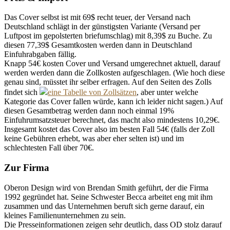
Das Cover selbst ist mit 69$ recht teuer, der Versand nach
Deutschland schlägt in der günstigsten Variante (Versand per
Luftpost im gepolsterten briefumschlag) mit 8,39$ zu Buche. Zu
diesen 77,39$ Gesamtkosten werden dann in Deutschland
Einfuhrabgaben fällig.
Knapp 54€ kosten Cover und Versand umgerechnet aktuell, darauf
werden werden dann die Zollkosten aufgeschlagen. (Wie hoch diese
genau sind, müsstet ihr selber erfragen. Auf den Seiten des Zolls
findet sich
eine Tabelle von Zollsätzen
, aber unter welche
Kategorie das Cover fallen würde, kann ich leider nicht sagen.) Auf
diesen Gesamtbetrag werden dann noch einmal 19%
Einfuhrumsatzsteuer berechnet, das macht also mindestens 10,29€.
Insgesamt kostet das Cover also im besten Fall 54€ (falls der Zoll
keine Gebühren erhebt, was aber eher selten ist) und im
schlechtesten Fall über 70€.
Zur Firma
Oberon Design wird von Brendan Smith geführt, der die Firma
1992 gegründet hat. Seine Schwester Becca arbeitet eng mit ihm
zusammen und das Unternehmen beruft sich gerne darauf, ein
kleines Familienunternehmen zu sein.
Die Presseinformationen zeigen sehr deutlich, dass OD stolz darauf