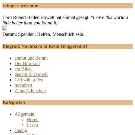
refugees welcome
Lord Robert Baden-Powell hat einmal gesagt:
"Leave this world a
little better than you found it."
Darum: Spenden. Helfen. Menschlich sein.
Blogroll: Nachbarn in Klein-Bloggersdorf
anmut und demut
Der Bürokrat
ein:Blick
gedeih & verderb
Girl with a Pen
re:duziert
Zanne’s Kitchen
Kategorien
Allgemein
Hören
Lesen
analog