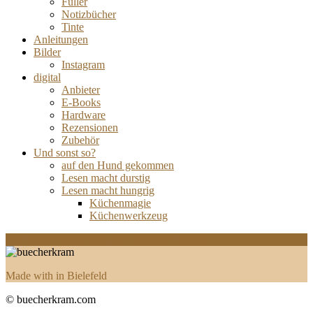
Füller
Notizbücher
Tinte
Anleitungen
Bilder
Instagram
digital
Anbieter
E-Books
Hardware
Rezensionen
Zubehör
Und sonst so?
auf den Hund gekommen
Lesen macht durstig
Lesen macht hungrig
Küchenmagie
Küchenwerkzeug
Facebook
Twitter
Instagram
Pinterest
Youtube
Made with
in Bielefeld
© buecherkram.com