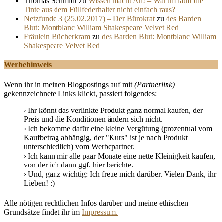
Thomas Schmidt
zu
Wissen macht Ah! – Warum läuft die
Tinte aus dem Füllfederhalter nicht einfach raus?
Netzfunde 3 (25.02.2017) – Der Bürokrat
zu
des Barden
Blut: Montblanc William Shakespeare Velvet Red
Fräulein Bücherkram
zu
des Barden Blut: Montblanc William
Shakespeare Velvet Red
Werbehinweis
Wenn ihr in meinen Blogpostings auf mit
(Partnerlink)
gekennzeichnete Links klickt, passiert folgendes:
Ihr könnt das verlinkte Produkt ganz normal kaufen, der
Preis und die Konditionen ändern sich nicht.
Ich bekomme dafür eine kleine Vergütung (prozentual vom
Kaufbetrag abhängig, der "Kurs" ist je nach Produkt
unterschiedlich) vom Werbepartner.
Ich kann mir alle paar Monate eine nette Kleinigkeit kaufen,
von der ich dann ggf. hier berichte.
Und, ganz wichtig: Ich freue mich darüber. Vielen Dank, ihr
Lieben! :)
Alle nötigen rechtlichen Infos darüber und meine ethischen
Grundsätze findet ihr im
Impressum.