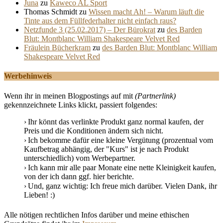
Juna
zu
Kaweco AL Sport
Thomas Schmidt
zu
Wissen macht Ah! – Warum läuft die
Tinte aus dem Füllfederhalter nicht einfach raus?
Netzfunde 3 (25.02.2017) – Der Bürokrat
zu
des Barden
Blut: Montblanc William Shakespeare Velvet Red
Fräulein Bücherkram
zu
des Barden Blut: Montblanc William
Shakespeare Velvet Red
Werbehinweis
Wenn ihr in meinen Blogpostings auf mit
(Partnerlink)
gekennzeichnete Links klickt, passiert folgendes:
Ihr könnt das verlinkte Produkt ganz normal kaufen, der
Preis und die Konditionen ändern sich nicht.
Ich bekomme dafür eine kleine Vergütung (prozentual vom
Kaufbetrag abhängig, der "Kurs" ist je nach Produkt
unterschiedlich) vom Werbepartner.
Ich kann mir alle paar Monate eine nette Kleinigkeit kaufen,
von der ich dann ggf. hier berichte.
Und, ganz wichtig: Ich freue mich darüber. Vielen Dank, ihr
Lieben! :)
Alle nötigen rechtlichen Infos darüber und meine ethischen