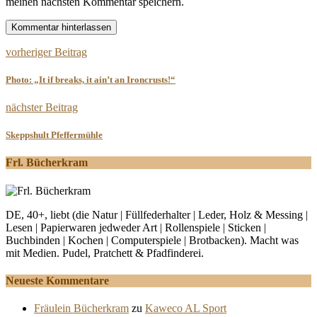
meinen nächsten Kommentar speichern.
vorheriger Beitrag
Photo: „It if breaks, it ain’t an Ironcrusts!“
nächster Beitrag
Skeppshult Pfeffermühle
Frl. Bücherkram
DE, 40+, liebt (die Natur | Füllfederhalter | Leder, Holz & Messing |
Lesen | Papierwaren jedweder Art | Rollenspiele | Sticken |
Buchbinden | Kochen | Computerspiele | Brotbacken). Macht was
mit Medien. Pudel, Pratchett & Pfadfinderei.
Neueste Kommentare
Fräulein Bücherkram
zu
Kaweco AL Sport