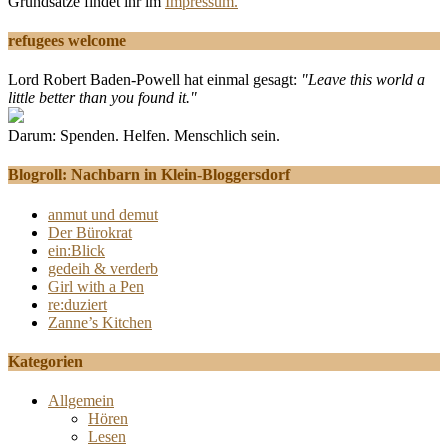
Grundsätze findet ihr im
Impressum.
refugees welcome
Lord Robert Baden-Powell hat einmal gesagt:
"Leave this world a
little better than you found it."
Darum: Spenden. Helfen. Menschlich sein.
Blogroll: Nachbarn in Klein-Bloggersdorf
anmut und demut
Der Bürokrat
ein:Blick
gedeih & verderb
Girl with a Pen
re:duziert
Zanne’s Kitchen
Kategorien
Allgemein
Hören
Lesen