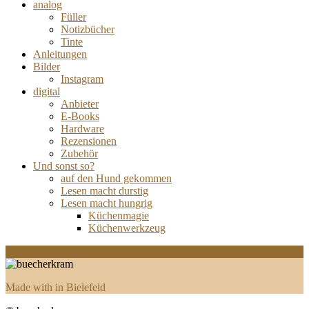
analog
Füller
Notizbücher
Tinte
Anleitungen
Bilder
Instagram
digital
Anbieter
E-Books
Hardware
Rezensionen
Zubehör
Und sonst so?
auf den Hund gekommen
Lesen macht durstig
Lesen macht hungrig
Küchenmagie
Küchenwerkzeug
Facebook
Twitter
Instagram
Pinterest
Youtube
Made with
in Bielefeld