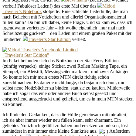
vorbei! Fabulöser Laden!) das erste Mal über das
Midori
Traveler’s Notebook
stolperte. Eine schlichte Lederhülle, die man
nach Belieben mit Notizheften und allerlei Organisationsmaterial
füllen kann? Da bin ich dabei, keine Frage. Und so kam es, dass ich
irgendwann vorletztes Jahr – ich wollte eigentlich „nur mal nach
Schreibzeugs gucken“ – den Laden mit einem großen Paket mit der
limitierten
Traveler’s Star Edition
verließ.
Im Paket befanden sich das Notizbuch der Star Ferry Edition
(zünftig verpackt), einige Sticker, zwei Rollen Masking Tape, ein
Stempel, ein Bleistift, Messingseitenmarkierer und zwei Anhänger.
So konnte ich mir mein erstes MTN direkt richtig schön
zurechtmachen. Es dauerte nicht lange, da begann ich dann, mir
selbst neue Notizbücher zu binden, statt sie zu kaufen. Mittlerweile
habe ich sogar das eine oder andere Buch selbst gesetzt und
entsprechend ausgedruckt und geheftet, um es in mein MTN stecken
zu können.
Ich finde den Gedanken, dass die Hülle gemeinsam mit mir altert,
ich sie aber immer wieder neu füllen kann, sehr charmant. Ein
geliebtes Notizbuch gefüllt zu haben und ersetzen zu müssen, löst
zumindest in mir immer eine kleine Sinnkrise aus.
Außerdem