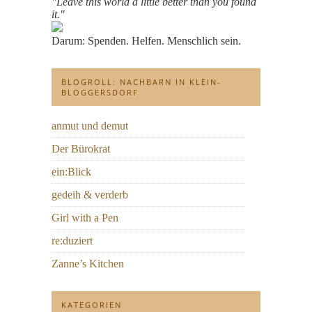
"Leave this world a little better than you found
it."
Darum: Spenden. Helfen. Menschlich sein.
BLOGROLL: NACHBARN IN KLEIN-
BLOGGERSDORF
anmut und demut
Der Bürokrat
ein:Blick
gedeih & verderb
Girl with a Pen
re:duziert
Zanne’s Kitchen
KATEGORIEN