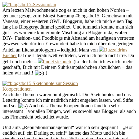
Am letzten Maiwochenende zog es mich in den hohen Norden –
genauer gesagt zum Blogst Barcamp #blogstbc15. Gemeinsam mit
Vanessa, einer weiteren OWL-Bloggerin, habe ich mich einen Tag
lang ins Bloggergetümmel gestürzt. Und tummeln konnte man sich
gut – es war eine kunterbunte Mischung an Bloggern da, wobei
DIY-, Fashion- und Foodblogs mit Abstand am häufigsten vertreten
gewesen sein dürften. Gewundert habe ich mich über den geringen
Anteil an Literaturbloggern – lediglich Mara von
Buzzaldrins
Bücher
hat die Literaturwelt vertreten, wenn ich mich nicht irre. Da
geht noch mehr –
findet sie auch
. (Leider habe ich es nicht mehr
geschafft, Dich mit Deinem Suhrkamptäschchen abzulichten – das
holen wir nach!
)
Auch die Themen waren bunt gemischt. Die Sketchnotes und das
Lettering konnte ich mir natürlich nicht entgehen lassen, weil Stifte
und so.
Auch das Thema Kooperationen fand ich sehr
interessant – vor allen Dingen, weil es sowohl aus Blogger- als auch
aus Firmensicht beleuchtet wurde.
Und aufs „Reputationsmanagement“ war ich sehr gespannt – „Hör
endlich auf, ein Darling zu sein!“ lautete das Motto und ich bin
ziemlich schnell wieder darin bestätigt worden, dass das Internet