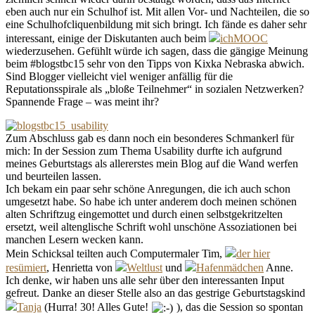
eben auch nur ein Schulhof ist. Mit allen Vor- und Nachteilen, die so
eine Schulhofcliquenbildung mit sich bringt. Ich fände es daher sehr
interessant, einige der Diskutanten auch beim
ichMOOC
wiederzusehen. Gefühlt würde ich sagen, dass die gängige Meinung
beim #blogstbc15 sehr von den Tipps von Kixka Nebraska abwich.
Sind Blogger vielleicht viel weniger anfällig für die
Reputationsspirale als „bloße Teilnehmer“ in sozialen Netzwerken?
Spannende Frage – was meint ihr?
Zum Abschluss gab es dann noch ein besonderes Schmankerl für
mich: In der Session zum Thema Usability durfte ich aufgrund
meines Geburtstags als allererstes mein Blog auf die Wand werfen
und beurteilen lassen.
Ich bekam ein paar sehr schöne Anregungen, die ich auch schon
umgesetzt habe. So habe ich unter anderem doch meinen schönen
alten Schriftzug eingemottet und durch einen selbstgekritzelten
ersetzt, weil altenglische Schrift wohl unschöne Assoziationen bei
manchen Lesern wecken kann.
Mein Schicksal teilten auch Computermaler Tim,
der hier
resümiert
, Henrietta von
Weltlust
und
Hafenmädchen
Anne.
Ich denke, wir haben uns alle sehr über den interessanten Input
gefreut. Danke an dieser Stelle also an das gestrige Geburtstagskind
Tanja
(Hurra! 30! Alles Gute!
), das die Session so spontan