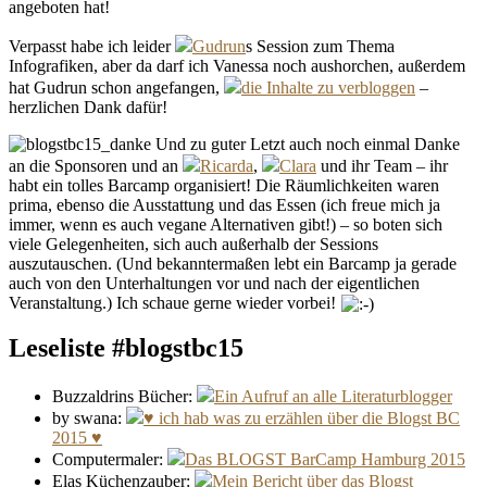
angeboten hat!
Verpasst habe ich leider
Gudrun
s Session zum Thema
Infografiken, aber da darf ich Vanessa noch aushorchen, außerdem
hat Gudrun schon angefangen,
die Inhalte zu verbloggen
–
herzlichen Dank dafür!
Und zu guter Letzt auch noch einmal Danke
an die Sponsoren und an
Ricarda
,
Clara
und ihr Team – ihr
habt ein tolles Barcamp organisiert! Die Räumlichkeiten waren
prima, ebenso die Ausstattung und das Essen (ich freue mich ja
immer, wenn es auch vegane Alternativen gibt!) – so boten sich
viele Gelegenheiten, sich auch außerhalb der Sessions
auszutauschen. (Und bekanntermaßen lebt ein Barcamp ja gerade
auch von den Unterhaltungen vor und nach der eigentlichen
Veranstaltung.) Ich schaue gerne wieder vorbei!
Leseliste #blogstbc15
Buzzaldrins Bücher:
Ein Aufruf an alle Literaturblogger
by swana:
♥ ich hab was zu erzählen über die Blogst BC
2015 ♥
Computermaler:
Das BLOGST BarCamp Hamburg 2015
Elas Küchenzauber:
Mein Bericht über das Blogst