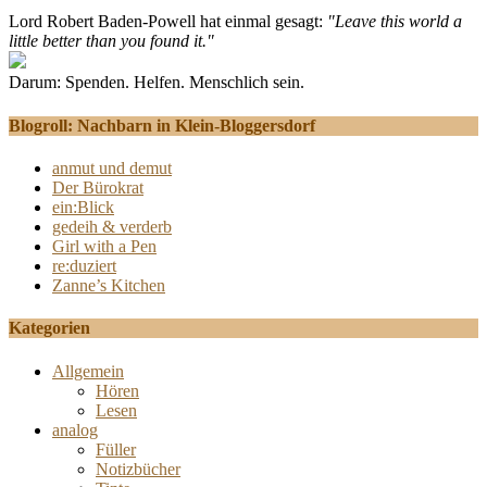
Lord Robert Baden-Powell hat einmal gesagt:
"Leave this world a
little better than you found it."
Darum: Spenden. Helfen. Menschlich sein.
Blogroll: Nachbarn in Klein-Bloggersdorf
anmut und demut
Der Bürokrat
ein:Blick
gedeih & verderb
Girl with a Pen
re:duziert
Zanne’s Kitchen
Kategorien
Allgemein
Hören
Lesen
analog
Füller
Notizbücher