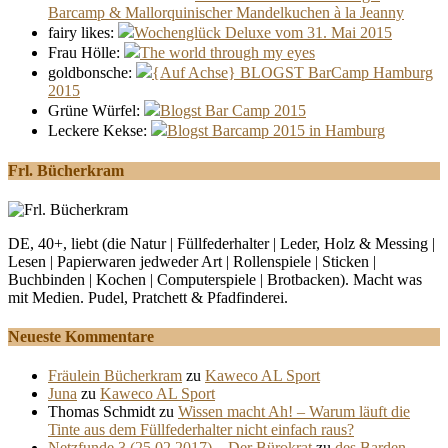
Barcamp & Mallorquinischer Mandelkuchen à la Jeanny
fairy likes:
Wochenglück Deluxe vom 31. Mai 2015
Frau Hölle:
The world through my eyes
goldbonsche:
{Auf Achse} BLOGST BarCamp Hamburg
2015
Grüne Würfel:
Blogst Bar Camp 2015
Leckere Kekse:
Blogst Barcamp 2015 in Hamburg
Frl. Bücherkram
DE, 40+, liebt (die Natur | Füllfederhalter | Leder, Holz & Messing |
Lesen | Papierwaren jedweder Art | Rollenspiele | Sticken |
Buchbinden | Kochen | Computerspiele | Brotbacken). Macht was
mit Medien. Pudel, Pratchett & Pfadfinderei.
Neueste Kommentare
Fräulein Bücherkram
zu
Kaweco AL Sport
Juna
zu
Kaweco AL Sport
Thomas Schmidt
zu
Wissen macht Ah! – Warum läuft die
Tinte aus dem Füllfederhalter nicht einfach raus?
Netzfunde 3 (25.02.2017) – Der Bürokrat
zu
des Barden