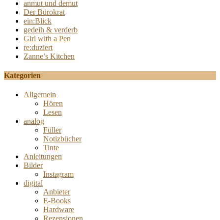
anmut und demut
Der Bürokrat
ein:Blick
gedeih & verderb
Girl with a Pen
re:duziert
Zanne’s Kitchen
Kategorien
Allgemein
Hören
Lesen
analog
Füller
Notizbücher
Tinte
Anleitungen
Bilder
Instagram
digital
Anbieter
E-Books
Hardware
Rezensionen