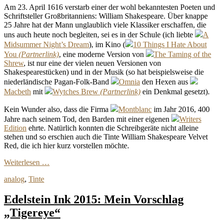
Am 23. April 1616 verstarb einer der wohl bekanntesten Poeten und
Schriftsteller Großbritanniens: William Shakespeare. Über knappe
25 Jahre hat der Mann unglaublich viele Klassiker erschaffen, die
uns auch heute noch begleiten, sei es in der Schule (ich liebte
A
Midsummer Night’s Dream
), im Kino (
10 Things I Hate About
You
, eine moderne Version von
The Taming of the
Shrew
, ist nur eine der vielen neuen Versionen von
Shakespearestücken) und in der Musik (so hat beispielsweise die
niederländische Pagan-Folk-Band
Omnia
den Hexen aus
Macbeth
mit
Wytches Brew
ein Denkmal gesetzt).
Kein Wunder also, dass die Firma
Montblanc
im Jahr 2016, 400
Jahre nach seinem Tod, den Barden mit einer eigenen
Writers
Edition
ehrte. Natürlich konnten die Schreibgeräte nicht alleine
stehen und so erschien auch die Tinte William Shakespeare Velvet
Red, die ich hier kurz vorstellen möchte.
Weiterlesen …
analog
,
Tinte
Edelstein Ink 2015: Mein Vorschlag
„Tigereye“