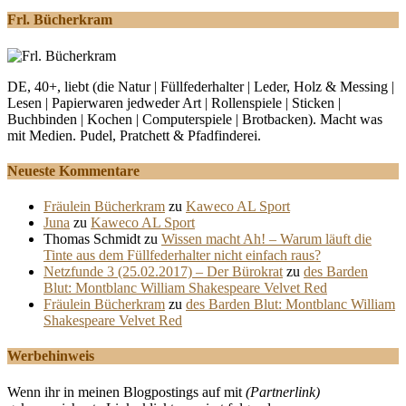
Frl. Bücherkram
DE, 40+, liebt (die Natur | Füllfederhalter | Leder, Holz & Messing |
Lesen | Papierwaren jedweder Art | Rollenspiele | Sticken |
Buchbinden | Kochen | Computerspiele | Brotbacken). Macht was
mit Medien. Pudel, Pratchett & Pfadfinderei.
Neueste Kommentare
Fräulein Bücherkram
zu
Kaweco AL Sport
Juna
zu
Kaweco AL Sport
Thomas Schmidt
zu
Wissen macht Ah! – Warum läuft die
Tinte aus dem Füllfederhalter nicht einfach raus?
Netzfunde 3 (25.02.2017) – Der Bürokrat
zu
des Barden
Blut: Montblanc William Shakespeare Velvet Red
Fräulein Bücherkram
zu
des Barden Blut: Montblanc William
Shakespeare Velvet Red
Werbehinweis
Wenn ihr in meinen Blogpostings auf mit
(Partnerlink)