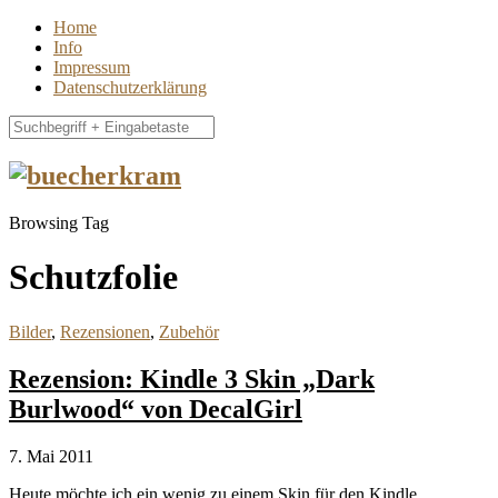
Home
Info
Impressum
Datenschutzerklärung
Browsing Tag
Schutzfolie
Bilder
,
Rezensionen
,
Zubehör
Rezension: Kindle 3 Skin „Dark
Burlwood“ von DecalGirl
7. Mai 2011
Heute möchte ich ein wenig zu einem Skin für den Kindle