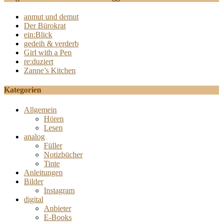
anmut und demut
Der Bürokrat
ein:Blick
gedeih & verderb
Girl with a Pen
re:duziert
Zanne’s Kitchen
Kategorien
Allgemein
Hören
Lesen
analog
Füller
Notizbücher
Tinte
Anleitungen
Bilder
Instagram
digital
Anbieter
E-Books