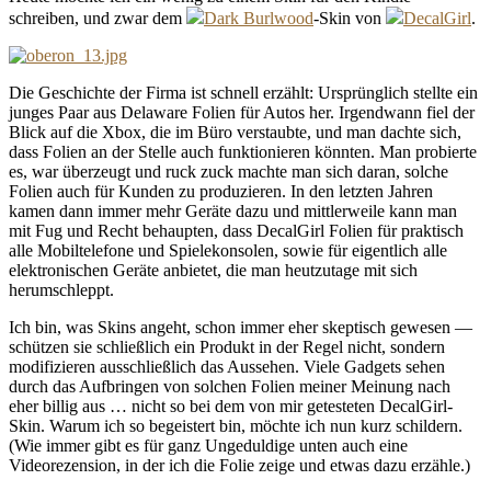
schreiben, und zwar dem
Dark Burlwood
-Skin von
DecalGirl
.
Die Geschichte der Firma ist schnell erzählt: Ursprünglich stellte ein
junges Paar aus Delaware Folien für Autos her. Irgendwann fiel der
Blick auf die Xbox, die im Büro verstaubte, und man dachte sich,
dass Folien an der Stelle auch funktionieren könnten. Man probierte
es, war überzeugt und ruck zuck machte man sich daran, solche
Folien auch für Kunden zu produzieren. In den letzten Jahren
kamen dann immer mehr Geräte dazu und mittlerweile kann man
mit Fug und Recht behaupten, dass DecalGirl Folien für praktisch
alle Mobiltelefone und Spielekonsolen, sowie für eigentlich alle
elektronischen Geräte anbietet, die man heutzutage mit sich
herumschleppt.
Ich bin, was Skins angeht, schon immer eher skeptisch gewesen —
schützen sie schließlich ein Produkt in der Regel nicht, sondern
modifizieren ausschließlich das Aussehen. Viele Gadgets sehen
durch das Aufbringen von solchen Folien meiner Meinung nach
eher billig aus … nicht so bei dem von mir getesteten DecalGirl-
Skin. Warum ich so begeistert bin, möchte ich nun kurz schildern.
(Wie immer gibt es für ganz Ungeduldige unten auch eine
Videorezension, in der ich die Folie zeige und etwas dazu erzähle.)