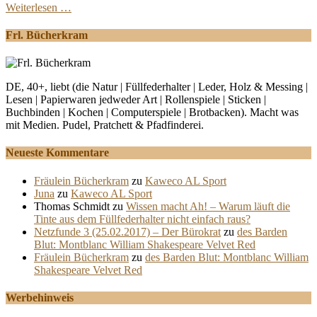
Weiterlesen …
Frl. Bücherkram
DE, 40+, liebt (die Natur | Füllfederhalter | Leder, Holz & Messing |
Lesen | Papierwaren jedweder Art | Rollenspiele | Sticken |
Buchbinden | Kochen | Computerspiele | Brotbacken). Macht was
mit Medien. Pudel, Pratchett & Pfadfinderei.
Neueste Kommentare
Fräulein Bücherkram
zu
Kaweco AL Sport
Juna
zu
Kaweco AL Sport
Thomas Schmidt
zu
Wissen macht Ah! – Warum läuft die
Tinte aus dem Füllfederhalter nicht einfach raus?
Netzfunde 3 (25.02.2017) – Der Bürokrat
zu
des Barden
Blut: Montblanc William Shakespeare Velvet Red
Fräulein Bücherkram
zu
des Barden Blut: Montblanc William
Shakespeare Velvet Red
Werbehinweis