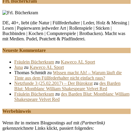
Frl. Bücherkram
DE, 40+, liebt (die Natur | Füllfederhalter | Leder, Holz & Messing |
Lesen | Papierwaren jedweder Art | Rollenspiele | Sticken |
Buchbinden | Kochen | Computerspiele | Brotbacken). Macht was
mit Medien. Pudel, Pratchett & Pfadfinderei.
Neueste Kommentare
Fräulein Bücherkram
zu
Kaweco AL Sport
Juna
zu
Kaweco AL Sport
Thomas Schmidt
zu
Wissen macht Ah! – Warum läuft die
Tinte aus dem Füllfederhalter nicht einfach raus?
Netzfunde 3 (25.02.2017) – Der Bürokrat
zu
des Barden
Blut: Montblanc William Shakespeare Velvet Red
Fräulein Bücherkram
zu
des Barden Blut: Montblanc William
Shakespeare Velvet Red
Werbehinweis
Wenn ihr in meinen Blogpostings auf mit
(Partnerlink)
gekennzeichnete Links klickt, passiert folgendes: