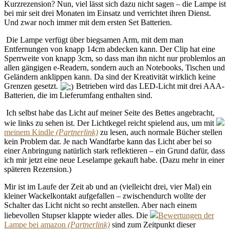
Kurzrezension? Nun, viel lässt sich dazu nicht sagen – die Lampe ist
bei mir seit drei Monaten im Einsatz und verrichtet ihren Dienst.
Und zwar noch immer mit dem ersten Set Batterien.
Die Lampe verfügt über biegsamen Arm, mit dem man
Entfernungen von knapp 14cm abdecken kann. Der Clip hat eine
Sperrweite von knapp 3cm, so dass man ihn nicht nur problemlos an
allen gängigen e-Readern, sondern auch an Notebooks, Tischen und
Geländern anklippen kann. Da sind der Kreativität wirklich keine
Grenzen gesetzt.
Betrieben wird das LED-Licht mit drei AAA-
Batterien, die im Lieferumfang enthalten sind.
Ich selbst habe das Licht auf meiner Seite des Bettes angebracht,
wie links zu sehen ist. Der Lichtkegel reicht spielend aus, um mit
meinem Kindle
zu lesen, auch normale Bücher stellen
kein Problem dar. Je nach Wandfarbe kann das Licht aber bei so
einer Anbringung natürlich stark reflektieren – ein Grund dafür, dass
ich mir jetzt eine neue Leselampe gekauft habe. (Dazu mehr in einer
späteren Rezension.)
Mir ist im Laufe der Zeit ab und an (vielleicht drei, vier Mal) ein
kleiner Wackelkontakt aufgefallen – zwischendurch wollte der
Schalter das Licht nicht so recht anstellen. Aber nach einem
liebevollen Stupser klappte wieder alles. Die
Bewertungen der
Lampe bei amazon
sind zum Zeitpunkt dieser