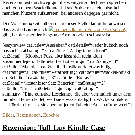
Rezension fast durchweg gut, die wenigen schlechteren sprechen
auch von einem Wackelkontakt. Das Problem scheint also bei
manchen Nutzern aufzutreten, bei anderen dagegen gar nicht.
Der Vollständigkeit halber sei an dieser Stelle darauf hingewiesen,
dass es die Lampe auch
in einer silbernen Version
gibt, bei der aber der biegsame Arm trotzdem schwarz ist …
[easyreview cat1title=“Aussehen“ cat1detail=“weder hübsch noch
hässlich“ cat1rating=“3″ cat2title=“Alltagstauglichkeit“
cat2detail=“Klobiger Fuss, aber lässt sich recht klein
zusammenlegen. Batterielaufzeit ist sehr gut.“ cat2rating=“3″
cat3title=“Material“ cat3detail=“Plastik wirkt etwas billig“
cat3rating=“3″ cat4title=“Verarbeitung“ cat4detail=“Wackelkontakt
am Schalter“ cat4rating=“3″ cat5title=“Extras“
cat5detail=“kostenloser Satz Batterien“ cat5rating=“2″
cat6title=“Preis“ cat6detail=“günstig“ cat6rating=“5″
summary=“Eine günstige Leselampe, die aber vermutlich unter dem
mobilen Betrieb leidet, weil sie etwas anfällig für Wackelkontakte
ist. Für den Preis ist sie aber auf jeden Fall eine Anschaffung wert.“]
Bilder
,
Rezensionen
,
Zubehör
Rezension: Tuff-Luv Kindle Case