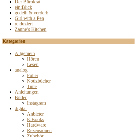
Der Bürokrat
ein:Blick
gedeih & verderb
Girl with a Pen
re:duziert
Zanne’s Kitchen
Kategorien
Allgemein
Hören
Lesen
analog
Füller
Notizbücher
Tinte
Anleitungen
Bilder
Instagram
digital
Anbieter
E-Books
Hardware
Rezensionen
Zubehör