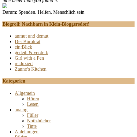
little better than you found it."
Darum: Spenden. Helfen. Menschlich sein.
Blogroll: Nachbarn in Klein-Bloggersdorf
anmut und demut
Der Bürokrat
ein:Blick
gedeih & verderb
Girl with a Pen
re:duziert
Zanne’s Kitchen
Kategorien
Allgemein
Hören
Lesen
analog
Füller
Notizbücher
Tinte
Anleitungen