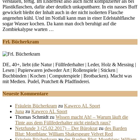
verstauen, fertig. Im Endeffekt also auch nicht komplizierter als bei
Plastikflaschen, dafür aber deutlich unkaputtbarer. In ein nasses Buff
gewickelt bleibt der Inhalt auch in der nicht isolierten Flasche
angenehm kühl. Und im Notfall kann man in einer Edelstahlflasche
sogar Wasser kochen. Da kann man doch beruhigt auf die
Zombiekalypse warten …
Frl. Bücherkram
DE, 40+, liebt (die Natur | Füllfederhalter | Leder, Holz & Messing |
Lesen | Papierwaren jedweder Art | Rollenspiele | Sticken |
Buchbinden | Kochen | Computerspiele | Brotbacken). Macht was
mit Medien. Pudel, Pratchett & Pfadfinderei.
Neueste Kommentare
Fräulein Bücherkram
zu
Kaweco AL Sport
Juna
zu
Kaweco AL Sport
Thomas Schmidt
zu
Wissen macht Ah! – Warum läuft die
Tinte aus dem Füllfederhalter nicht einfach raus?
Netzfunde 3 (25.02.2017) – Der Bürokrat
zu
des Barden
Blut: Montblanc William Shakespeare Velvet Red
Fräulein Bücherkram
zu
des Barden Blut: Montblanc William