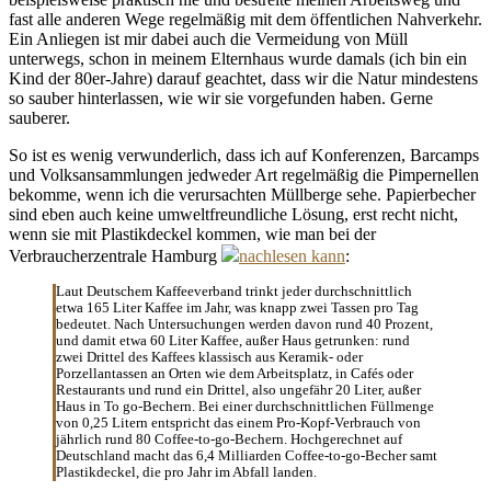
fast alle anderen Wege regelmäßig mit dem öffentlichen Nahverkehr.
Ein Anliegen ist mir dabei auch die Vermeidung von Müll
unterwegs, schon in meinem Elternhaus wurde damals (ich bin ein
Kind der 80er-Jahre) darauf geachtet, dass wir die Natur mindestens
so sauber hinterlassen, wie wir sie vorgefunden haben. Gerne
sauberer.
So ist es wenig verwunderlich, dass ich auf Konferenzen, Barcamps
und Volksansammlungen jedweder Art regelmäßig die Pimpernellen
bekomme, wenn ich die verursachten Müllberge sehe. Papierbecher
sind eben auch keine umweltfreundliche Lösung, erst recht nicht,
wenn sie mit Plastikdeckel kommen, wie man bei der
Verbraucherzentrale Hamburg
nachlesen kann
:
Laut Deutschem Kaffeeverband trinkt jeder durchschnittlich
etwa 165 Liter Kaffee im Jahr, was knapp zwei Tassen pro Tag
bedeutet. Nach Untersuchungen werden davon rund 40 Prozent,
und damit etwa 60 Liter Kaffee, außer Haus getrunken: rund
zwei Drittel des Kaffees klassisch aus Keramik- oder
Porzellantassen an Orten wie dem Arbeitsplatz, in Cafés oder
Restaurants und rund ein Drittel, also ungefähr 20 Liter, außer
Haus in To go-Bechern. Bei einer durchschnittlichen Füllmenge
von 0,25 Litern entspricht das einem Pro-Kopf-Verbrauch von
jährlich rund 80 Coffee-to-go-Bechern. Hochgerechnet auf
Deutschland macht das 6,4 Milliarden Coffee-to-go-Becher samt
Plastikdeckel, die pro Jahr im Abfall landen.