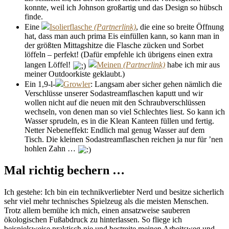
konnte, weil ich Johnson großartig und das Design so hübsch
finde.
Eine
Isolierflasche
, die eine so breite Öffnung
hat, dass man auch prima Eis einfüllen kann, so kann man in
der größten Mittagshitze die Flasche zücken und Sorbet
löffeln – perfekt! (Dafür empfehle ich übrigens einen extra
langen Löffel!
Meinen
habe ich mir aus
meiner Outdoorkiste geklaubt.)
Ein 1,9-l-
Growler
: Langsam aber sicher gehen nämlich die
Verschlüsse unserer Sodastreamflaschen kaputt und wir
wollen nicht auf die neuen mit den Schraubverschlüssen
wechseln, von denen man so viel Schlechtes liest. So kann ich
Wasser sprudeln, es in die Klean Kanteen füllen und fertig.
Netter Nebeneffekt: Endlich mal genug Wasser auf dem
Tisch. Die kleinen Sodastreamflaschen reichen ja nur für ’nen
hohlen Zahn …
Mal richtig bechern …
Ich gestehe: Ich bin ein technikverliebter Nerd und besitze sicherlich
sehr viel mehr technisches Spielzeug als die meisten Menschen.
Trotz allem bemühe ich mich, einen ansatzweise sauberen
ökologischen Fußabdruck zu hinterlassen. So fliege ich
beispielsweise praktisch nie und bestreite meinen Arbeitsweg und