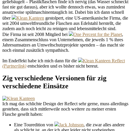
geliebäugelt – Plastikflaschen finde ich nervig (das Wasser schmeckt
fast nie gut daraus), aber ich wollte dennoch etwas, was zumindest
ansatzweise spülmaschinentauglich ist. Dabei bin ich dann schnell
über
Klean Kanteen
gestolpert, eine US-amerikanische Firma, die
seit 2004 umweltfreundliche Flaschen aus Edelstahl herstellt, die
zudem auch noch leicht zu reinigen und lebensmittelecht sind.
Die Firma ist seit 2008 Mitglied bei
One Percent for the Planet
,
einem Zusammenschluss von Unternehmen, die jeweils 1 % ihres
Jahresumsatzes an Umweltschutzprojekte spenden – das macht sie
noch einmal zusätzlich sympathisch.
Im Endeffekt habe ich mich dann für die
Klean Kanteen Reflect
entschieden und es bisher nicht bereut.
Zig verschiedene Versionen für zig
verschiedene Einsätze
Ich mag das schlichte Design der Reflect sehr gerne, muss allerdings
gestehen, dass sich mittlerweile noch weitere zu meiner ersten
Flasche gesellt haben:
Eine Touredition von
Jack Johnson
, die zwar alles andere
als schlicht ist, an der ich aber leider nicht vorbeigehen