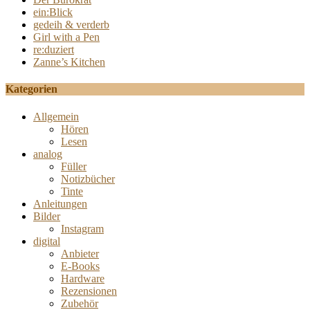
ein:Blick
gedeih & verderb
Girl with a Pen
re:duziert
Zanne’s Kitchen
Kategorien
Allgemein
Hören
Lesen
analog
Füller
Notizbücher
Tinte
Anleitungen
Bilder
Instagram
digital
Anbieter
E-Books
Hardware
Rezensionen
Zubehör