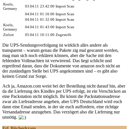
Koeln,
03.04.11
23:42:00
Import Scan
Germany
04.04.11
01:16:00
Import Scan
04.04.11
01:32:00
Import Scan
Koeln,
04.04.11
01:43:00
Import Scan
Germany
Zielort
05.04.11
10:11:00
Zugestellt
Die UPS-Sendungsverfolgung ist wirklich alles andere als
transparent – warum genau die Pakete zig mal gescannt werden,
mag man sich noch erklären können, aber die Sache mit den
fehlenden Vollmachten ist verwirrend. Das liegt schlicht und
ergreifend daran, dass die Dokumente von amazon noch nicht an
der zuständigen Stelle bei UPS angekommen sind – es gibt also
keinen Grund zur Sorge.
Ach ja, Amazon.com weist bei der Bestellung nicht darauf hin, aber
da die Lieferung des Kindles per UPS erfolgt, ist ein Verschicken an
eine Packstation nicht möglich. Ihr könnt die Packstationsadresse
zwar als Lieferadresse angeben, aber UPS Deutschland wird euch
dann eine Email senden, in der sie euch auffordern, eine richtige
Versandadresse anzugeben. Das verzögert also die Lieferung nur
unnötig.
Frl. Bücherkram