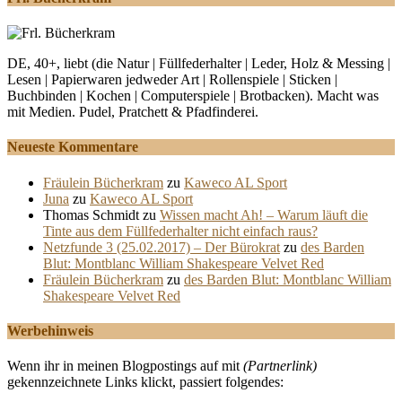
DE, 40+, liebt (die Natur | Füllfederhalter | Leder, Holz & Messing |
Lesen | Papierwaren jedweder Art | Rollenspiele | Sticken |
Buchbinden | Kochen | Computerspiele | Brotbacken). Macht was
mit Medien. Pudel, Pratchett & Pfadfinderei.
Neueste Kommentare
Fräulein Bücherkram
zu
Kaweco AL Sport
Juna
zu
Kaweco AL Sport
Thomas Schmidt
zu
Wissen macht Ah! – Warum läuft die
Tinte aus dem Füllfederhalter nicht einfach raus?
Netzfunde 3 (25.02.2017) – Der Bürokrat
zu
des Barden
Blut: Montblanc William Shakespeare Velvet Red
Fräulein Bücherkram
zu
des Barden Blut: Montblanc William
Shakespeare Velvet Red
Werbehinweis
Wenn ihr in meinen Blogpostings auf mit
(Partnerlink)
gekennzeichnete Links klickt, passiert folgendes: