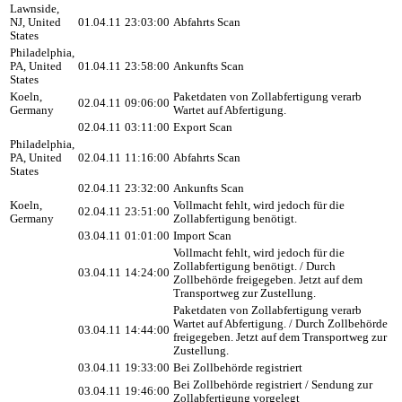
Lawnside,
NJ, United
01.04.11
23:03:00
Abfahrts Scan
States
Philadelphia,
PA, United
01.04.11
23:58:00
Ankunfts Scan
States
Koeln,
Paketdaten von Zollabfertigung verarb
02.04.11
09:06:00
Germany
Wartet auf Abfertigung.
02.04.11
03:11:00
Export Scan
Philadelphia,
PA, United
02.04.11
11:16:00
Abfahrts Scan
States
02.04.11
23:32:00
Ankunfts Scan
Koeln,
Vollmacht fehlt, wird jedoch für die
02.04.11
23:51:00
Germany
Zollabfertigung benötigt.
03.04.11
01:01:00
Import Scan
Vollmacht fehlt, wird jedoch für die
Zollabfertigung benötigt. / Durch
03.04.11
14:24:00
Zollbehörde freigegeben. Jetzt auf dem
Transportweg zur Zustellung.
Paketdaten von Zollabfertigung verarb
Wartet auf Abfertigung. / Durch Zollbehörde
03.04.11
14:44:00
freigegeben. Jetzt auf dem Transportweg zur
Zustellung.
03.04.11
19:33:00
Bei Zollbehörde registriert
Bei Zollbehörde registriert / Sendung zur
03.04.11
19:46:00
Zollabfertigung vorgelegt