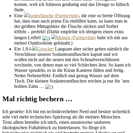
konnte, weil ich Johnson großartig und das Design so hübsch
finde.
Eine
Isolierflasche
, die eine so breite Öffnung
hat, dass man auch prima Eis einfüllen kann, so kann man in
der größten Mittagshitze die Flasche zücken und Sorbet
löffeln – perfekt! (Dafür empfehle ich übrigens einen extra
langen Löffel!
Meinen
habe ich mir aus
meiner Outdoorkiste geklaubt.)
Ein 1,9-l-
Growler
: Langsam aber sicher gehen nämlich die
Verschlüsse unserer Sodastreamflaschen kaputt und wir
wollen nicht auf die neuen mit den Schraubverschlüssen
wechseln, von denen man so viel Schlechtes liest. So kann ich
Wasser sprudeln, es in die Klean Kanteen füllen und fertig.
Netter Nebeneffekt: Endlich mal genug Wasser auf dem
Tisch. Die kleinen Sodastreamflaschen reichen ja nur für ’nen
hohlen Zahn …
Mal richtig bechern …
Ich gestehe: Ich bin ein technikverliebter Nerd und besitze sicherlich
sehr viel mehr technisches Spielzeug als die meisten Menschen.
Trotz allem bemühe ich mich, einen ansatzweise sauberen
ökologischen Fußabdruck zu hinterlassen. So fliege ich
beispielsweise praktisch nie und bestreite meinen Arbeitsweg und