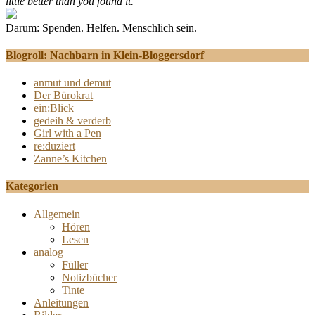
little better than you found it."
Darum: Spenden. Helfen. Menschlich sein.
Blogroll: Nachbarn in Klein-Bloggersdorf
anmut und demut
Der Bürokrat
ein:Blick
gedeih & verderb
Girl with a Pen
re:duziert
Zanne’s Kitchen
Kategorien
Allgemein
Hören
Lesen
analog
Füller
Notizbücher
Tinte
Anleitungen