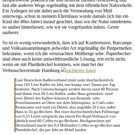
fast alle anderen Wege regelmäßig mit dem öffentlichen Nahverkehr.
Ein Anliegen ist mir dabei auch die Vermeidung von Müll
unterwegs, schon in meinem Elternhaus wurde damals (ich bin ein
Kind der 80er-Jahre) darauf geachtet, dass wir die Natur mindestens
so sauber hinterlassen, wie wir sie vorgefunden haben. Gerne
sauberer.
So ist es wenig verwunderlich, dass ich auf Konferenzen, Barcamps
und Volksansammlungen jedweder Art regelmäßig die Pimpernellen
bekomme, wenn ich die verursachten Müllberge sehe. Papierbecher
sind eben auch keine umweltfreundliche Lösung, erst recht nicht,
wenn sie mit Plastikdeckel kommen, wie man bei der
Verbraucherzentrale Hamburg
nachlesen kann
:
Laut Deutschem Kaffeeverband trinkt jeder durchschnittlich
etwa 165 Liter Kaffee im Jahr, was knapp zwei Tassen pro Tag
bedeutet. Nach Untersuchungen werden davon rund 40 Prozent,
und damit etwa 60 Liter Kaffee, außer Haus getrunken: rund
zwei Drittel des Kaffees klassisch aus Keramik- oder
Porzellantassen an Orten wie dem Arbeitsplatz, in Cafés oder
Restaurants und rund ein Drittel, also ungefähr 20 Liter, außer
Haus in To go-Bechern. Bei einer durchschnittlichen Füllmenge
von 0,25 Litern entspricht das einem Pro-Kopf-Verbrauch von
jährlich rund 80 Coffee-to-go-Bechern. Hochgerechnet auf
Deutschland macht das 6,4 Milliarden Coffee-to-go-Becher samt
Plastikdeckel, die pro Jahr im Abfall landen.