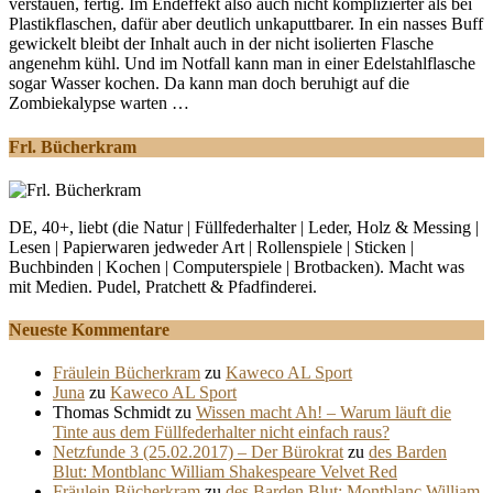
verstauen, fertig. Im Endeffekt also auch nicht komplizierter als bei
Plastikflaschen, dafür aber deutlich unkaputtbarer. In ein nasses Buff
gewickelt bleibt der Inhalt auch in der nicht isolierten Flasche
angenehm kühl. Und im Notfall kann man in einer Edelstahlflasche
sogar Wasser kochen. Da kann man doch beruhigt auf die
Zombiekalypse warten …
Frl. Bücherkram
DE, 40+, liebt (die Natur | Füllfederhalter | Leder, Holz & Messing |
Lesen | Papierwaren jedweder Art | Rollenspiele | Sticken |
Buchbinden | Kochen | Computerspiele | Brotbacken). Macht was
mit Medien. Pudel, Pratchett & Pfadfinderei.
Neueste Kommentare
Fräulein Bücherkram
zu
Kaweco AL Sport
Juna
zu
Kaweco AL Sport
Thomas Schmidt
zu
Wissen macht Ah! – Warum läuft die
Tinte aus dem Füllfederhalter nicht einfach raus?
Netzfunde 3 (25.02.2017) – Der Bürokrat
zu
des Barden
Blut: Montblanc William Shakespeare Velvet Red
Fräulein Bücherkram
zu
des Barden Blut: Montblanc William