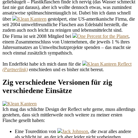
geliebäugelt – Plastikflaschen finde ich nervig (das Wasser schmeckt
fast nie gut daraus), aber ich wollte dennoch etwas, was zumindest
ansatzweise spülmaschinentauglich ist. Dabei bin ich dann schnell
über
Klean Kanteen
gestolpert, eine US-amerikanische Firma, die
seit 2004 umweltfreundliche Flaschen aus Edelstahl herstellt, die
zudem auch noch leicht zu reinigen und lebensmittelecht sind.
Die Firma ist seit 2008 Mitglied bei
One Percent for the Planet
,
einem Zusammenschluss von Unternehmen, die jeweils 1 % ihres
Jahresumsatzes an Umweltschutzprojekte spenden – das macht sie
noch einmal zusätzlich sympathisch.
Im Endeffekt habe ich mich dann für die
Klean Kanteen Reflect
entschieden und es bisher nicht bereut.
Zig verschiedene Versionen für zig
verschiedene Einsätze
Ich mag das schlichte Design der Reflect sehr gerne, muss allerdings
gestehen, dass sich mittlerweile noch weitere zu meiner ersten
Flasche gesellt haben:
Eine Touredition von
Jack Johnson
, die zwar alles andere
als schlicht ist, an der ich aber leider nicht vorbeigehen