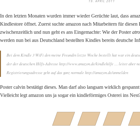
19. APRIL 2011
In den letzten Monaten wurden immer wieder Gerüchte laut, dass ama
Kindlestore öffnet. Zuerst suchte amazon nach Mitarbeitern für diesen
zwischenzeitlich und nun geht es ans Eingemachte: Wie der Poster
atro
werden nun bei aus Deutschland bestellten Kindles bereits deutsche Inf
Bei dem Kindle 3 WiFi den meine Freundin letzte Woche bestellt hat war ein deuts
der der deutschen Hilfs-Adresse http://www.amazon.de/kindlehilfe … leitet aber 
Registrierungsadresse geht auf das ganz normale http://amazon.de/anmelden
Poster calvin bestätigt dieses. Man darf also langsam wirklich gespannt 
Vielleicht legt amazon uns ja sogar ein kindleförmiges Osterei ins Nest? 