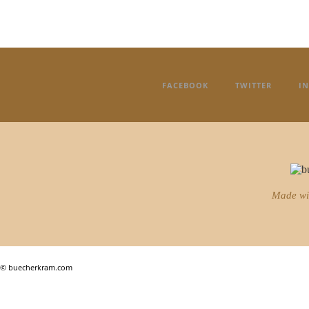
FACEBOOK
TWITTER
I
Made w
© buecherkram.com