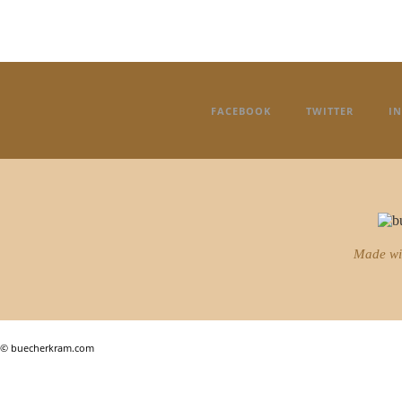
FACEBOOK
TWITTER
I
Made w
© buecherkram.com