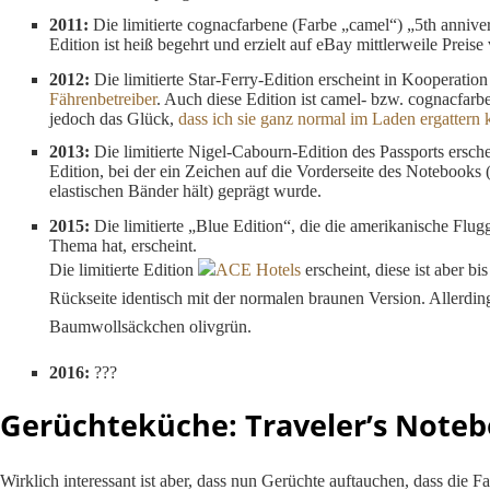
2011:
Die limitierte cognacfarbene (Farbe „camel“) „5th anniver
Edition ist heiß begehrt und erzielt auf eBay mittlerweile Preis
2012:
Die limitierte Star-Ferry-Edition erscheint in Kooperatio
Fährenbetreiber
. Auch diese Edition ist camel- bzw. cognacfarbe
jedoch das Glück,
dass ich sie ganz normal im Laden ergattern 
2013:
Die limitierte Nigel-Cabourn-Edition des Passports erschein
Edition, bei der ein Zeichen auf die Vorderseite des Notebooks 
elastischen Bänder hält) geprägt wurde.
2015:
Die limitierte „Blue Edition“, die die amerikanische Flug
Thema hat, erscheint.
Die limitierte Edition
ACE Hotels
erscheint, diese ist aber bi
Rückseite identisch mit der normalen braunen Version. Allerdings
Baumwollsäckchen olivgrün.
2016:
???
Gerüchteküche: Traveler’s Noteb
Wirklich interessant ist aber, dass nun Gerüchte auftauchen, dass die F