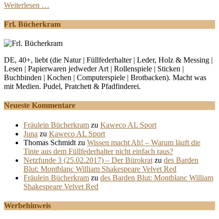
Weiterlesen …
Frl. Bücherkram
DE, 40+, liebt (die Natur | Füllfederhalter | Leder, Holz & Messing |
Lesen | Papierwaren jedweder Art | Rollenspiele | Sticken |
Buchbinden | Kochen | Computerspiele | Brotbacken). Macht was
mit Medien. Pudel, Pratchett & Pfadfinderei.
Neueste Kommentare
Fräulein Bücherkram
zu
Kaweco AL Sport
Juna
zu
Kaweco AL Sport
Thomas Schmidt
zu
Wissen macht Ah! – Warum läuft die
Tinte aus dem Füllfederhalter nicht einfach raus?
Netzfunde 3 (25.02.2017) – Der Bürokrat
zu
des Barden
Blut: Montblanc William Shakespeare Velvet Red
Fräulein Bücherkram
zu
des Barden Blut: Montblanc William
Shakespeare Velvet Red
Werbehinweis