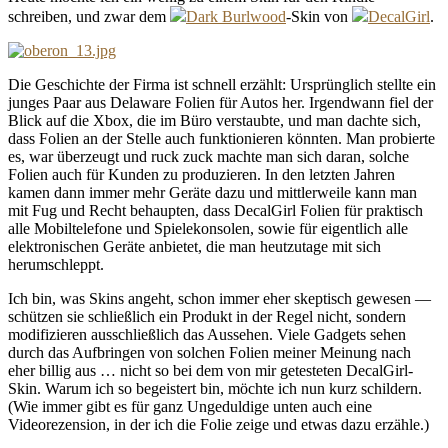
schreiben, und zwar dem
Dark Burlwood
-Skin von
DecalGirl
.
Die Geschichte der Firma ist schnell erzählt: Ursprünglich stellte ein
junges Paar aus Delaware Folien für Autos her. Irgendwann fiel der
Blick auf die Xbox, die im Büro verstaubte, und man dachte sich,
dass Folien an der Stelle auch funktionieren könnten. Man probierte
es, war überzeugt und ruck zuck machte man sich daran, solche
Folien auch für Kunden zu produzieren. In den letzten Jahren
kamen dann immer mehr Geräte dazu und mittlerweile kann man
mit Fug und Recht behaupten, dass DecalGirl Folien für praktisch
alle Mobiltelefone und Spielekonsolen, sowie für eigentlich alle
elektronischen Geräte anbietet, die man heutzutage mit sich
herumschleppt.
Ich bin, was Skins angeht, schon immer eher skeptisch gewesen —
schützen sie schließlich ein Produkt in der Regel nicht, sondern
modifizieren ausschließlich das Aussehen. Viele Gadgets sehen
durch das Aufbringen von solchen Folien meiner Meinung nach
eher billig aus … nicht so bei dem von mir getesteten DecalGirl-
Skin. Warum ich so begeistert bin, möchte ich nun kurz schildern.
(Wie immer gibt es für ganz Ungeduldige unten auch eine
Videorezension, in der ich die Folie zeige und etwas dazu erzähle.)