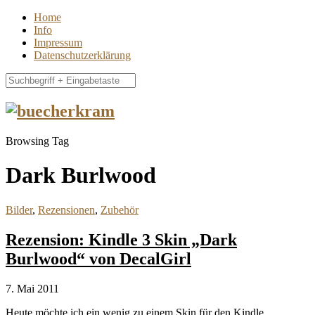
Home
Info
Impressum
Datenschutzerklärung
Browsing Tag
Dark Burlwood
Bilder
,
Rezensionen
,
Zubehör
Rezension: Kindle 3 Skin „Dark
Burlwood“ von DecalGirl
7. Mai 2011
Heute möchte ich ein wenig zu einem Skin für den Kindle