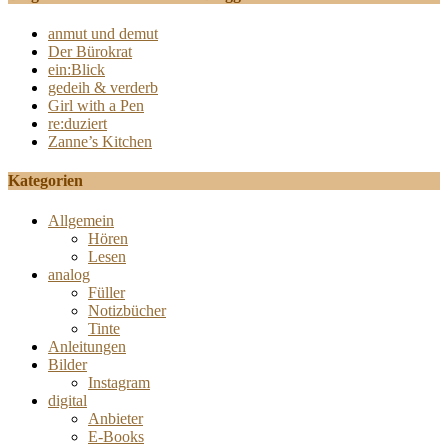
anmut und demut
Der Bürokrat
ein:Blick
gedeih & verderb
Girl with a Pen
re:duziert
Zanne’s Kitchen
Kategorien
Allgemein
Hören
Lesen
analog
Füller
Notizbücher
Tinte
Anleitungen
Bilder
Instagram
digital
Anbieter
E-Books