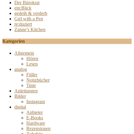
Der Bürokrat
ein:Blick
gedeih & verderb
Girl with a Pen
re:duziert
Zanne’s Kitchen
Kategorien
Allgemein
Hören
Lesen
analog
Füller
Notizbücher
Tinte
Anleitungen
Bilder
Instagram
digital
Anbieter
E-Books
Hardware
Rezensionen
Zubehör