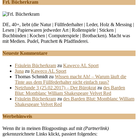
Frl. Bücherkram
DE, 40+, liebt (die Natur | Füllfederhalter | Leder, Holz & Messing |
Lesen | Papierwaren jedweder Art | Rollenspiele | Sticken |
Buchbinden | Kochen | Computerspiele | Brotbacken). Macht was
mit Medien. Pudel, Pratchett & Pfadfinderei.
Neueste Kommentare
Fräulein Bücherkram
zu
Kaweco AL Sport
Juna
zu
Kaweco AL Sport
Thomas Schmidt
zu
Wissen macht Ah! – Warum läuft die
Tinte aus dem Füllfederhalter nicht einfach raus?
Netzfunde 3 (25.02.2017) – Der Bürokrat
zu
des Barden
Blut: Montblanc William Shakespeare Velvet Red
Fräulein Bücherkram
zu
des Barden Blut: Montblanc William
Shakespeare Velvet Red
Werbehinweis
Wenn ihr in meinen Blogpostings auf mit
(Partnerlink)
gekennzeichnete Links klickt, passiert folgendes: