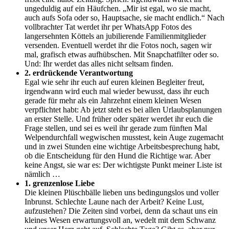
ungeduldig auf ein Häufchen. „Mir ist egal, wo sie macht,
auch aufs Sofa oder so, Hauptsache, sie macht endlich.“ Nach
vollbrachter Tat werdet ihr per WhatsApp Fotos des
langersehnten Köttels an jubilierende Familienmitglieder
versenden. Eventuell werdet ihr die Fotos noch, sagen wir
mal, grafisch etwas aufhübschen. Mit Snapchatfilter oder so.
Und: Ihr werdet das alles nicht seltsam finden.
2. erdrückende Verantwortung
Egal wie sehr ihr euch auf euren kleinen Begleiter freut,
irgendwann wird euch mal wieder bewusst, dass ihr euch
gerade für mehr als ein Jahrzehnt einem kleinen Wesen
verpflichtet habt: Ab jetzt steht es bei allen Urlaubsplanungen
an erster Stelle. Und früher oder später werdet ihr euch die
Frage stellen, und sei es weil ihr gerade zum fünften Mal
Welpendurchfall wegwischen musstest, kein Auge zugemacht
und in zwei Stunden eine wichtige Arbeitsbesprechung habt,
ob die Entscheidung für den Hund die Richtige war. Aber
keine Angst, sie war es: Der wichtigste Punkt meiner Liste ist
nämlich …
1. grenzenlose Liebe
Die kleinen Plüschbälle lieben uns bedingungslos und voller
Inbrunst. Schlechte Laune nach der Arbeit? Keine Lust,
aufzustehen? Die Zeiten sind vorbei, denn da schaut uns ein
kleines Wesen erwartungsvoll an, wedelt mit dem Schwanz