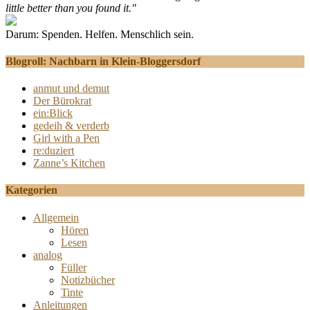
little better than you found it."
Darum: Spenden. Helfen. Menschlich sein.
Blogroll: Nachbarn in Klein-Bloggersdorf
anmut und demut
Der Bürokrat
ein:Blick
gedeih & verderb
Girl with a Pen
re:duziert
Zanne’s Kitchen
Kategorien
Allgemein
Hören
Lesen
analog
Füller
Notizbücher
Tinte
Anleitungen