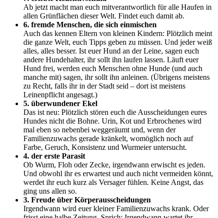
Ab jetzt macht man euch mitverantwortlich für alle Haufen in
allen Grünflächen dieser Welt. Findet euch damit ab.
6. fremde Menschen, die sich einmischen
Auch das kennen Eltern von kleinen Kindern: Plötzlich meint
die ganze Welt, euch Tipps geben zu müssen. Und jeder weiß
alles, alles besser. Ist euer Hund an der Leine, sagen euch
andere Hundehalter, ihr sollt ihn laufen lassen. Läuft euer
Hund frei, werden euch Menschen ohne Hunde (und auch
manche mit) sagen, ihr sollt ihn anleinen. (Übrigens meistens
zu Recht, falls ihr in der Stadt seid – dort ist meistens
Leinenpflicht angesagt.)
5. überwundener Ekel
Das ist neu: Plötzlich stören euch die Ausscheidungen eures
Hundes nicht die Bohne. Urin, Kot und Erbrochenes wird
mal eben so nebenbei weggeräumt und, wenn der
Familienzuwachs gerade kränkelt, womöglich noch auf
Farbe, Geruch, Konsistenz und Wurmeier untersucht.
4. der erste Parasit
Ob Wurm, Floh oder Zecke, irgendwann erwischt es jeden.
Und obwohl ihr es erwartest und auch nicht vermeiden könnt,
werdet ihr euch kurz als Versager fühlen. Keine Angst, das
ging uns allen so.
3. Freude über Körperausscheidungen
Irgendwann wird euer kleiner Familienzuwachs krank. Oder
frisst eine halbe Zeitung. Sprich: Irgendwann wartet ihr