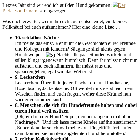
Letztes Jahr sind wir endlich auf den Hund gekommen:
Der
Pudel von Panem
ist eingezogen.
Was euch erwartet, wenn ihr euch auch entscheidet, ein kleines
Fellknäuel bei euch aufzunehmen? Hier eine kleine Liste …
10. schlaflose Nächte
Ich meine das ernst. Kennt ihr die Geschichten eurer Freunde
und Kollegen mit Kindern? Säuglinge sind nichts gegen
Hundewelpen.
Nachts alle paar Stunden wickeln und
stillen klingt irgendwann himmlisch. Denn ihr müsst nicht nur
aufstehen und euch kümmern, ihr müsst raus und
spazierengehen, egal wie das Wetter ist.
9. Leckerchen
Leckerchen. Überall, in jeder Tasche, ob nun Handtasche,
Hosentasche, Jackentasche. Oft werdet ihr sie erst nach dem
Waschen finden und euch fragen, woher diese Krümel nun
wieder gekommen sind.
8. Menschen, die sich für Hundefreunde halten und dabei
euren Hund verängstigen
„Oh, ein fremder Hund? Super, den bedränge ich mal ohne
Nachfrage.“ „Und ich lasse meine Kinder auf ihn zustürmen.“
„Super, dann lasse ich mal meine drei Flegelfiffis frei laufen,
dann können sie um den angeleinten Hund herumtollen.“
7. erlebte Kollektivschuld