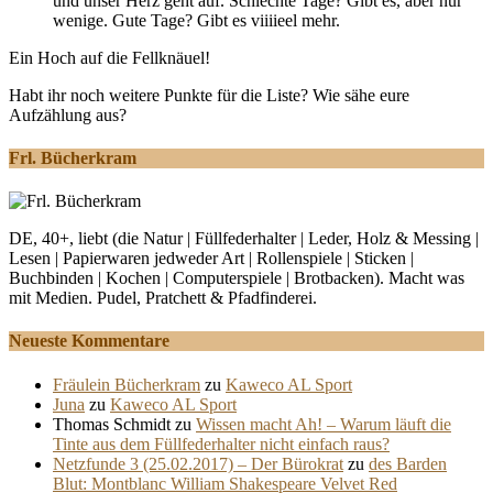
und unser Herz geht auf. Schlechte Tage? Gibt es, aber nur
wenige. Gute Tage? Gibt es viiiieel mehr.
Ein Hoch auf die Fellknäuel!
Habt ihr noch weitere Punkte für die Liste? Wie sähe eure
Aufzählung aus?
Frl. Bücherkram
DE, 40+, liebt (die Natur | Füllfederhalter | Leder, Holz & Messing |
Lesen | Papierwaren jedweder Art | Rollenspiele | Sticken |
Buchbinden | Kochen | Computerspiele | Brotbacken). Macht was
mit Medien. Pudel, Pratchett & Pfadfinderei.
Neueste Kommentare
Fräulein Bücherkram
zu
Kaweco AL Sport
Juna
zu
Kaweco AL Sport
Thomas Schmidt
zu
Wissen macht Ah! – Warum läuft die
Tinte aus dem Füllfederhalter nicht einfach raus?
Netzfunde 3 (25.02.2017) – Der Bürokrat
zu
des Barden
Blut: Montblanc William Shakespeare Velvet Red